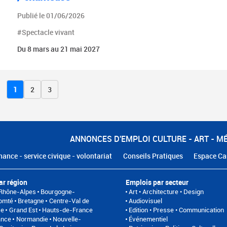
Publié le 01/06/2026
#Spectacle vivant
Du 8 mars au 21 mai 2027
1
2
3
ANNONCES D'EMPLOI CULTURE - ART - M
nance - service civique - volontariat
Conseils Pratiques
Espace Ca
ar région
Emplois par secteur
Rhône-Alpes
Bourgogne-
Art • Architecture • Design
omté
Bretagne
Centre-Val de
Audiovisuel
se
Grand Est
Hauts-de-France
Edition • Presse • Communication
ance
Normandie
Nouvelle-
Événementiel