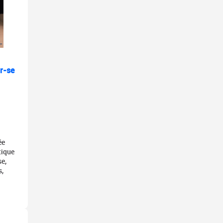
r-se
ée
tique
se,
s,