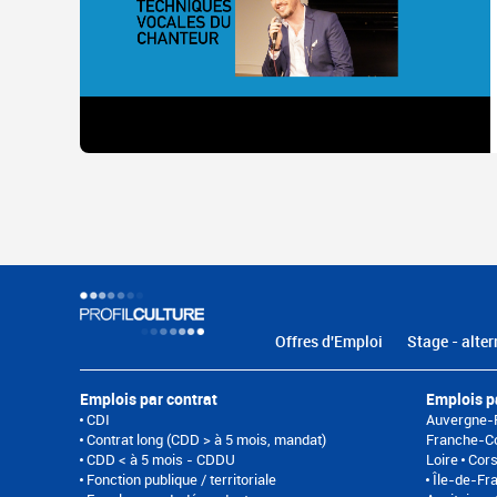
Offres d'Emploi
Stage - alter
Emplois par contrat
Emplois p
CDI
Auvergne-
Contrat long (CDD > à 5 mois, mandat)
Franche-C
CDD < à 5 mois - CDDU
Loire
Cor
Fonction publique / territoriale
Île-de-Fr