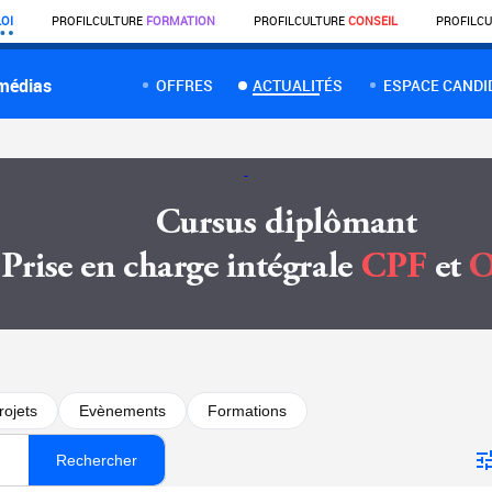
OI
PROFIL
CULTURE
FORMATION
PROFIL
CULTURE
CONSEIL
PROFIL
CU
 médias
OFFRES
ACTUALITÉS
ESPACE CANDI
rojets
Evènements
Formations
Rechercher