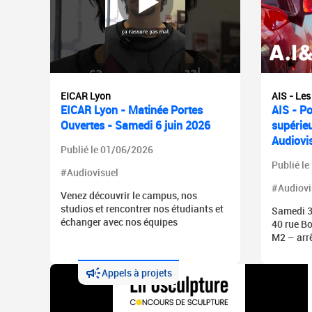
EICAR Lyon
AIS - Les
EICAR Lyon - Matinée Portes
AIS - Po
Ouvertes - Samedi 6 juin 2026
supérie
Audiovis
Publié le 01/06/2026
Publié l
#Audiovisuel
#Audiovi
Venez découvrir le campus, nos
studios et rencontrer nos étudiants et
Samedi 3
échanger avec nos équipes
40 rue B
M2 – arrê
Appels à projets