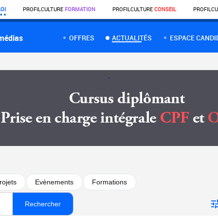
OI
PROFIL
CULTURE
FORMATION
PROFIL
CULTURE
CONSEIL
PROFIL
CU
 médias
OFFRES
ACTUALITÉS
ESPACE CANDI
rojets
Evènements
Formations
Rechercher