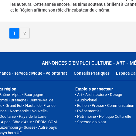
les auteurs. Cette année encore, les films soutenus brillent à Cann
et la Région affirme son rôle d’incubateur du cinéma.
1
2
ANNONCES D'EMPLOI CULTURE - ART - M
nance - service civique - volontariat
Conseils Pratiques
Espace Ca
ar région
Emplois par secteur
Rhône-Alpes
Bourgogne-
Art • Architecture • Design
omté
Bretagne
Centre-Val de
Audiovisuel
se
Grand Est
Hauts-de-France
Edition • Presse • Communication
ance
Normandie
Nouvelle-
Événementiel
Occitanie
Pays de la Loire
Patrimoine • Politique Culturelle
Alpes-Côte d'Azur
DROM-COM
Spectacle vivant
/Luxembourg
Suisse
Autre pays
pays hors UE