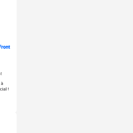
Front
t
 à
ial !