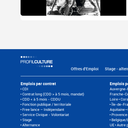
Offres d'Emploi
Stage - alter
Emplois par contrat
Emplois p
CDI
Auvergne-
Contrat long (CDD > à 5 mois, mandat)
Franche-C
CDD < à 5 mois - CDDU
Loire
Cor
Fonction publique / territoriale
Île-de-Fr
Free lance – Indépendant
Aquitaine
Service Civique - Volontariat
Provence-
Stage
Belgique
Alternance
UE
Autre 