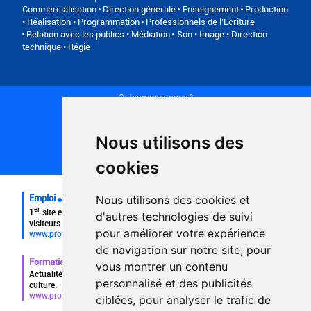
Commercialisation
Direction générale
Enseignement
Production
• Réalisation • Programmation
Professionnels de l’Ecriture
Relation avec les publics • Médiation
Son • Image • Direction
technique • Régie
Qui sommes-nous ?
Conditions générales d'utilisation
Politique de confidentialité
Partenaires
Nous utilisons des
Plan du site
FAQ recruteurs
cookies
FAQ
Emploi
Nous utilisons des cookies et
er
1
site emploi du secteur culturel 784.000 visites et 230.000
d'autres technologies de suivi
visiteurs uniques par mois.
pour améliorer votre expérience
www.profilculture.com
de navigation sur notre site, pour
Formation
vous montrer un contenu
Actualités, guide et annuaire des formations aux métiers de la
personnalisé et des publicités
culture.
www.profilculture-formation.com
ciblées, pour analyser le trafic de