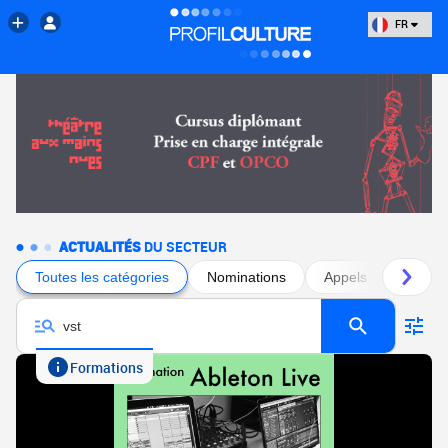
FR
ACTUALITÉS
DU SECTEUR
Toutes les catégories
Nominations
Appels à projets
Formations