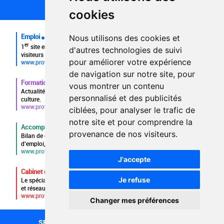
FAQ recruteurs
cookies
FAQ
Emploi
Nous utilisons des cookies et
er
1
site emploi du secteur culturel 784.000 visites et 230.000
d'autres technologies de suivi
visiteurs uniques par mois.
pour améliorer votre expérience
www.profilculture.com
de navigation sur notre site, pour
Formation
vous montrer un contenu
Actualités, guide et annuaire des formations aux métiers de la
personnalisé et des publicités
culture.
www.profilculture-formation.com
ciblées, pour analyser le trafic de
notre site et pour comprendre la
Accompagnement professionnel
provenance de nos visiteurs.
Bilan de compétences, coaching, techniques de recherche
d'emploi, entretien conseil.
www.profilculture-competences.com
J'accepte
Cabinet de recrutement
Je refuse
Le spécialiste du secteur culturel, une cvthèque de 86.000 CV
et réseau unique de professionnels.
www.profilculture-conseil.com/cabinet-recrutement
Changer mes préférences
1087
SECTEURS
RECHERCHE