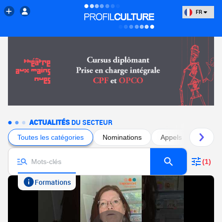
FR
ACTUALITÉS
DU SECTEUR
Toutes les catégories
Nominations
Appels à projets
(1)
Formations