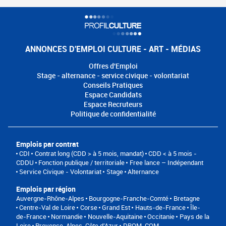
ANNONCES D'EMPLOI CULTURE - ART - MÉDIAS
Offres d'Emploi
Stage - alternance - service civique - volontariat
Conseils Pratiques
Espace Candidats
Espace Recruteurs
Politique de confidentialité
Emplois par contrat
CDI
Contrat long (CDD > à 5 mois, mandat)
CDD < à 5 mois -
CDDU
Fonction publique / territoriale
Free lance – Indépendant
Service Civique - Volontariat
Stage
Alternance
Emplois par région
Auvergne-Rhône-Alpes
Bourgogne-Franche-Comté
Bretagne
Centre-Val de Loire
Corse
Grand Est
Hauts-de-France
Île-
de-France
Normandie
Nouvelle-Aquitaine
Occitanie
Pays de la
Loire
Provence-Alpes-Côte d'Azur
DROM-COM