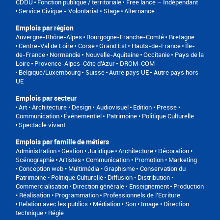
CDDU
Fonction publique / territoriale
Free lance – Indépendant
Service Civique - Volontariat
Stage
Alternance
Emplois par région
Auvergne-Rhône-Alpes
Bourgogne-Franche-Comté
Bretagne
Centre-Val de Loire
Corse
Grand Est
Hauts-de-France
Île-
de-France
Normandie
Nouvelle-Aquitaine
Occitanie
Pays de la
Loire
Provence-Alpes-Côte d'Azur
DROM-COM
Belgique/Luxembourg
Suisse
Autre pays UE
Autre pays hors
UE
Emplois par secteur
Art • Architecture • Design
Audiovisuel
Edition • Presse •
Communication
Événementiel
Patrimoine • Politique Culturelle
Spectacle vivant
Emplois par famille de métiers
Administration • Gestion • Juridique
Architecture • Décoration •
Scénographie
Artistes
Communication • Promotion • Marketing
Conception web • Multimédia • Graphisme
Conservation du
Patrimoine • Politique Culturelle
Diffusion • Distribution •
Commercialisation
Direction générale
Enseignement
Production
• Réalisation • Programmation
Professionnels de l’Ecriture
Relation avec les publics • Médiation
Son • Image • Direction
technique • Régie