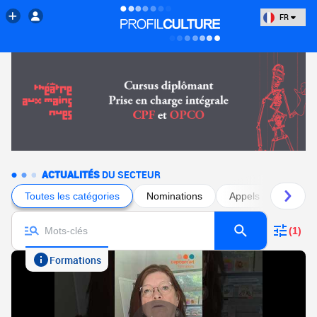
FR
ACTUALITÉS
DU SECTEUR
Toutes les catégories
Nominations
Appels à projets
(1)
Formations