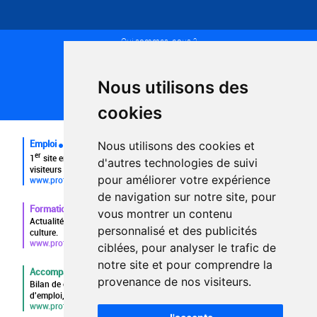
Qui sommes-nous ?
Conditions générales d'utilisation
Politique de confidentialité
Partenaires
Nous utilisons des
Plan du site
FAQ recruteurs
cookies
FAQ
Emploi
Nous utilisons des cookies et
er
1
site emploi du secteur culturel 784.000 visites et 230.000
d'autres technologies de suivi
visiteurs uniques par mois.
pour améliorer votre expérience
www.profilculture.com
de navigation sur notre site, pour
Formation
vous montrer un contenu
Actualités, guide et annuaire des formations aux métiers de la
personnalisé et des publicités
culture.
www.profilculture-formation.com
ciblées, pour analyser le trafic de
notre site et pour comprendre la
Accompagnement professionnel
provenance de nos visiteurs.
Bilan de compétences, coaching, techniques de recherche
d'emploi, entretien conseil.
www.profilculture-competences.com