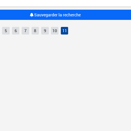
Sauvegarder la recherche
5
6
7
8
9
10
11