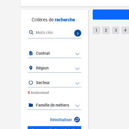
Critères de
recherche
:
1
2
3
4
Mots clés
Contrat
Région
Secteur
X
Audiovisuel
Famille de métiers
Réinitialiser