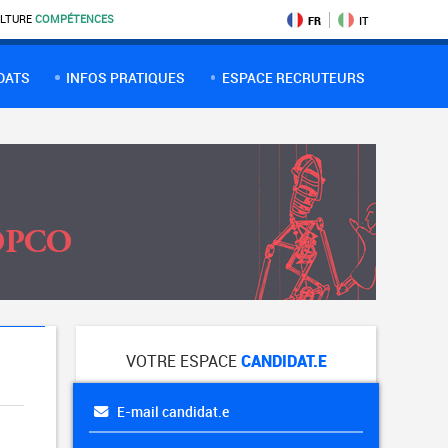
LTURE
COMPÉTENCES
FR
IT
DATS
INFOS PRATIQUES
ESPACE RECRUTEURS
VOTRE ESPACE
CANDIDAT.E
E-mail candidat.e