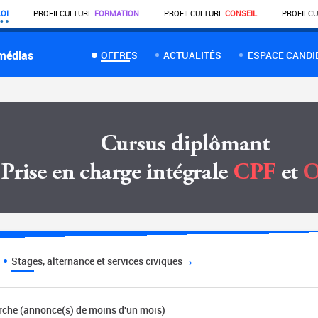
OI
PROFIL
CULTURE
FORMATION
PROFIL
CULTURE
CONSEIL
PROFIL
CU
 médias
OFFRES
ACTUALITÉS
ESPACE CANDI
Stages, alternance et services civiques
erche (annonce(s) de moins d'un mois)