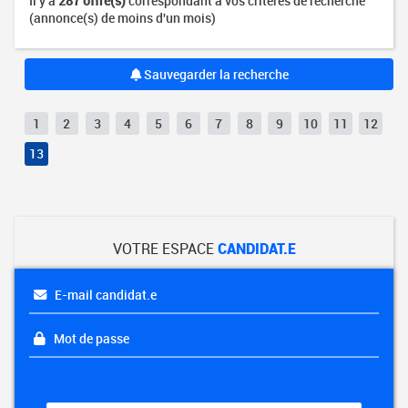
Il y a
287 offre(s)
correspondant à vos critères de recherche
(annonce(s) de moins d'un mois)
Sauvegarder la recherche
1
2
3
4
5
6
7
8
9
10
11
12
13
VOTRE ESPACE
CANDIDAT.E
E-mail candidat.e
Mot de passe