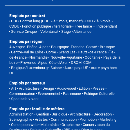
Emplois par contrat
CDI
Contrat long (CDD > à 5 mois, mandat)
CDD < à 5 mois -
CDDU
Fonction publique / territoriale
Free lance – Indépendant
Service Civique - Volontariat
Stage
Alternance
Emplois par région
Auvergne-Rhône-Alpes
Bourgogne-Franche-Comté
Bretagne
Centre-Val de Loire
Corse
Grand Est
Hauts-de-France
Île-
de-France
Normandie
Nouvelle-Aquitaine
Occitanie
Pays de la
Loire
Provence-Alpes-Côte d'Azur
DROM-COM
Belgique/Luxembourg
Suisse
Autre pays UE
Autre pays hors
UE
Emplois par secteur
Art • Architecture • Design
Audiovisuel
Edition • Presse •
Communication
Événementiel
Patrimoine • Politique Culturelle
Spectacle vivant
Emplois par famille de métiers
Administration • Gestion • Juridique
Architecture • Décoration •
Scénographie
Artistes
Communication • Promotion • Marketing
Conception web • Multimédia • Graphisme
Conservation du
Patrimoine • Politique Culturelle
Diffusion • Distribution •