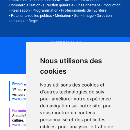
Commercialisation
Direction générale
Enseignement
Production
• Réalisation • Programmation
Professionnels de l’Ecriture
Relation avec les publics • Médiation
Son • Image • Direction
technique • Régie
Qui sommes-nous ?
Conditions générales d'utilisation
Politique de confidentialité
Partenaires
Nous utilisons des
Plan du site
FAQ recruteurs
cookies
FAQ
Emploi
Nous utilisons des cookies et
er
1
site emploi du secteur culturel 784.000 visites et 230.000
d'autres technologies de suivi
visiteurs uniques par mois.
pour améliorer votre expérience
www.profilculture.com
de navigation sur notre site, pour
Formation
vous montrer un contenu
Actualités, guide et annuaire des formations aux métiers de la
personnalisé et des publicités
culture.
www.profilculture-formation.com
ciblées, pour analyser le trafic de