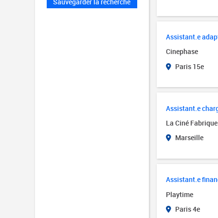
Sauvegarder la recherche
Assistant.e adap
Cinephase
Paris 15e
Assistant.e charg
La Ciné Fabrique
Marseille
Assistant.e financ
Playtime
Paris 4e