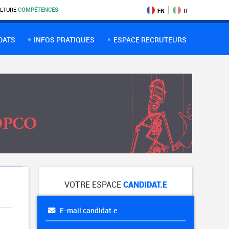
LTURE
COMPÉTENCES
FR
IT
DATS
INFOS PRATIQUES
ESPACE RECRUTEURS
VOTRE ESPACE
CANDIDAT.E
E-mail candidat.e