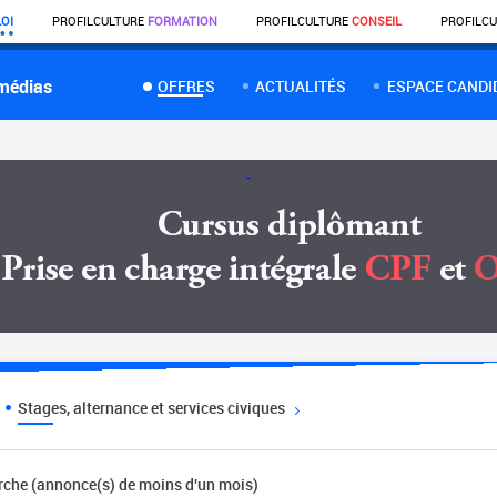
OI
PROFIL
CULTURE
FORMATION
PROFIL
CULTURE
CONSEIL
PROFIL
CU
 médias
OFFRES
ACTUALITÉS
ESPACE CANDI
Stages, alternance et services civiques
erche (annonce(s) de moins d'un mois)