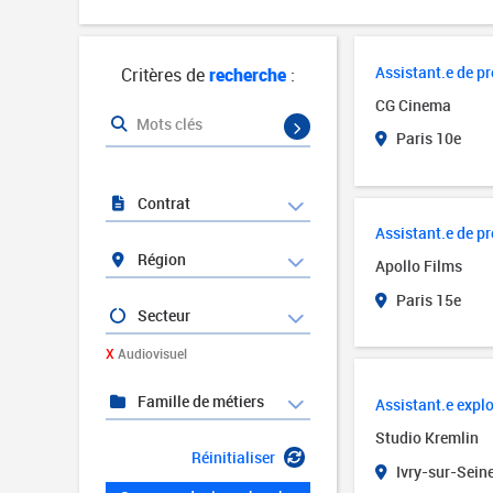
Assistant.e de p
Critères de
recherche
:
CG Cinema
Mots clés
Paris 10e
Contrat
Assistant.e de p
Région
Apollo Films
Paris 15e
Secteur
X
Audiovisuel
Famille de métiers
Assistant.e explo
Studio Kremlin
Réinitialiser
Ivry-sur-Seine