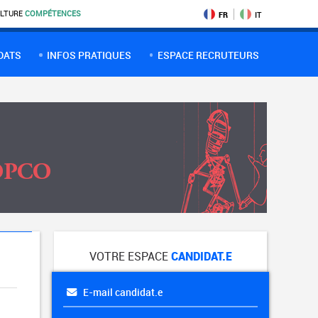
LTURE
COMPÉTENCES
FR
IT
DATS
INFOS PRATIQUES
ESPACE RECRUTEURS
VOTRE ESPACE
CANDIDAT.E
E-mail candidat.e