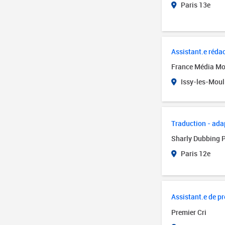
Paris 13e
Assistant.e réda
France Média M
Issy-les-Moul
Traduction - ada
Sharly Dubbing 
Paris 12e
Assistant.e de p
Premier Cri