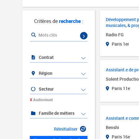
Développement pa
Critères de
recherche
:
musicales, & pr
Radio FG
Mots clés
Paris 1er
Contrat
Assistant.e de p
Région
Solent Producti
Paris 11e
Secteur
X
Audiovisuel
Famille de métiers
Assistant.e com
Benshi
Réinitialiser
Paris 16e