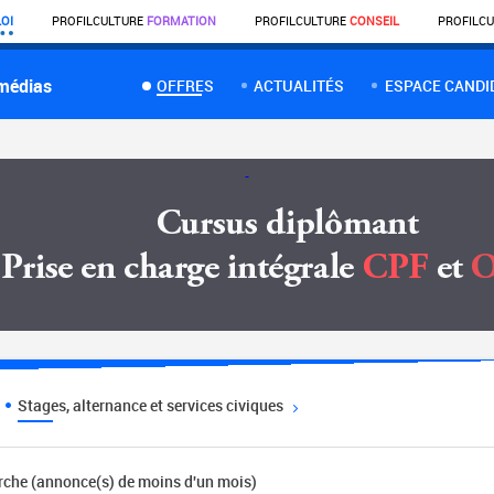
OI
PROFIL
CULTURE
FORMATION
PROFIL
CULTURE
CONSEIL
PROFIL
CU
 médias
OFFRES
ACTUALITÉS
ESPACE CANDI
Stages, alternance et services civiques
erche (annonce(s) de moins d'un mois)