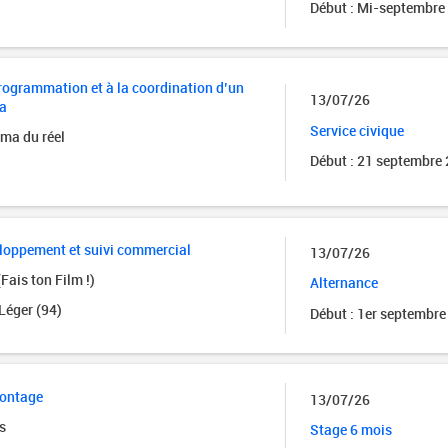
Début : Mi-septembre
programmation et à la coordination d’un
13/07/26
ma
Montage vidéo avec
Voyage e
Première PRO
avec Céd
Service civique
ma du réel
Début : 21 septembre
on de
Travailler 
tion des
instances d
Les outils de la gestion
acteur, jou
budgétaire d'une
d’acteur,…
structure culturelle
torial :
loppement et suivi commercial
 - 100%
Faire cro
13/07/26
Créer la musique d'un jeu
Fais ton Film !)
Alternance
vidéo
Mettre du j
dans les u
Léger (94)
Début : 1er septembre
en explore
cquis
mentaux
Régie lumière,
Réécrire
conception : Vectorworks
premier 
Spotlight
nventer
montage
13/07/26
Perfectionnement
turels de
s
Stage 6 mois
Structur
Utiliser le logiciel de plan CAD