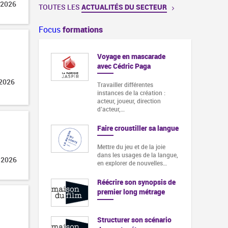
 2026
TOUTES LES
ACTUALITÉS DU SECTEUR
Focus
formations
n mascarade
Méthode tailleur
ric Paga
Attestation de fin de
 2026
formation. Attestation de
différentes
compétences. Évaluation des
e la création :
compétences…
eur, direction
Gérer un projet éditorial :
ustiller sa langue
les fondamentaux - 100%
à distance
eu et de la joie
sages de la langue,
Attestation de fin de
 2026
r de nouvelles…
formation Relevé d'acquis
Maîtriser les fondamentaux
d'un…
 son synopsis de
long métrage
Cycle national - Inventer
les territoires culturels de
demain
er son scénario