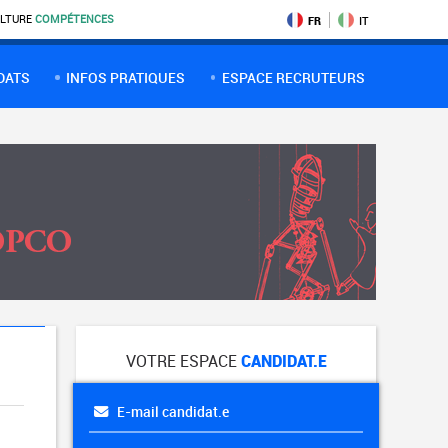
LTURE
COMPÉTENCES
FR
IT
DATS
INFOS PRATIQUES
ESPACE RECRUTEURS
VOTRE ESPACE
CANDIDAT.E
E-mail candidat.e