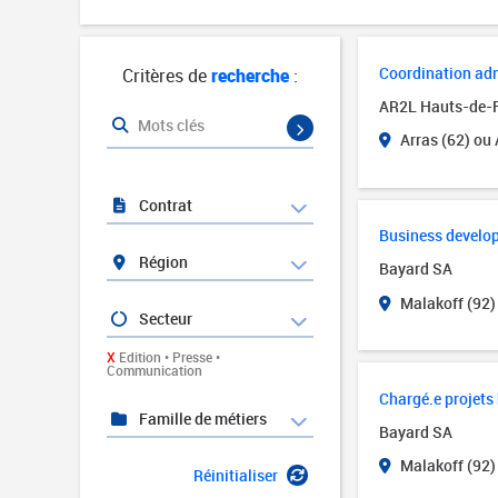
Coordination adm
Critères de
recherche
:
AR2L Hauts-de-
Mots clés
Arras (62) ou
Contrat
Business develop
Région
Bayard SA
Malakoff (92)
Secteur
X
Edition • Presse •
Communication
Chargé.e projets
Famille de métiers
Bayard SA
Malakoff (92)
Réinitialiser