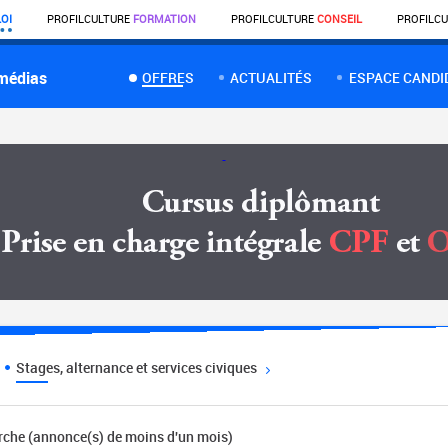
OI
PROFIL
CULTURE
FORMATION
PROFIL
CULTURE
CONSEIL
PROFIL
CU
 médias
OFFRES
ACTUALITÉS
ESPACE CANDI
Stages, alternance et services civiques
erche (annonce(s) de moins d'un mois)