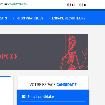
LTURE
COMPÉTENCES
FR
IT
DATS
INFOS PRATIQUES
ESPACE RECRUTEURS
VOTRE ESPACE
CANDIDAT.E
E-mail candidat.e