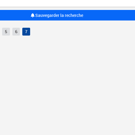
Sauvegarder la recherche
5
6
7