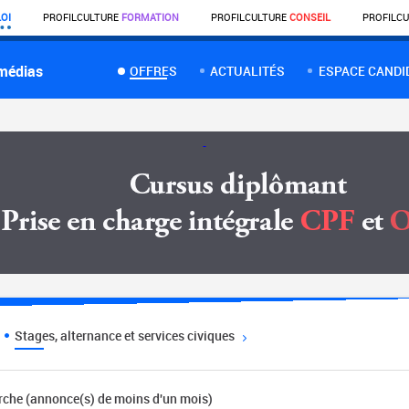
OI
PROFIL
CULTURE
FORMATION
PROFIL
CULTURE
CONSEIL
PROFIL
CU
 médias
OFFRES
ACTUALITÉS
ESPACE CANDI
Stages, alternance et services civiques
erche (annonce(s) de moins d'un mois)