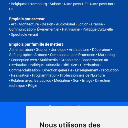
Belgique/Luxembourg
Suisse
Autre pays UE
Autre pays hors
UE
Emplois par secteur
Art • Architecture • Design
Audiovisuel
Edition • Presse •
Communication
Événementiel
Patrimoine • Politique Culturelle
Spectacle vivant
Emplois par famille de métiers
Administration • Gestion • Juridique
Architecture • Décoration •
Scénographie
Artistes
Communication • Promotion • Marketing
Conception web • Multimédia • Graphisme
Conservation du
Patrimoine • Politique Culturelle
Diffusion • Distribution •
Commercialisation
Direction générale
Enseignement
Production
• Réalisation • Programmation
Professionnels de l’Ecriture
Relation avec les publics • Médiation
Son • Image • Direction
technique • Régie
Qui sommes-nous ?
Conditions générales d'utilisation
Politique de confidentialité
Partenaires
Nous utilisons des
Plan du site