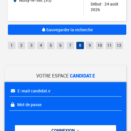
Noisy-le-Sec (93)
Début : 24 août
2026
Sauvegarder la recherche
1
2
3
4
5
6
7
8
9
10
11
12
VOTRE ESPACE
CANDIDAT.E
E-mail candidat.e
Mot de passe
CONNEXION