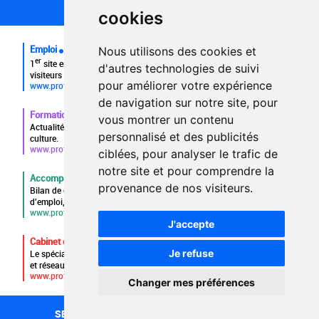
FAQ recruteurs
cookies
FAQ
Emploi
Nous utilisons des cookies et
er
1
site emploi du secteur culturel 784.000 visites et 230.000
d'autres technologies de suivi
visiteurs uniques par mois.
pour améliorer votre expérience
www.profilculture.com
de navigation sur notre site, pour
Formation
vous montrer un contenu
Actualités, guide et annuaire des formations aux métiers de la
personnalisé et des publicités
culture.
www.profilculture-formation.com
ciblées, pour analyser le trafic de
notre site et pour comprendre la
Accompagnement professionnel
provenance de nos visiteurs.
Bilan de compétences, coaching, techniques de recherche
d'emploi, entretien conseil.
www.profilculture-competences.com
J'accepte
Cabinet de recrutement
Je refuse
Le spécialiste du secteur culturel, une cvthèque de 86.000 CV
et réseau unique de professionnels.
www.profilculture-conseil.com/cabinet-recrutement
Changer mes préférences
SECTEURS
RECHERCHE