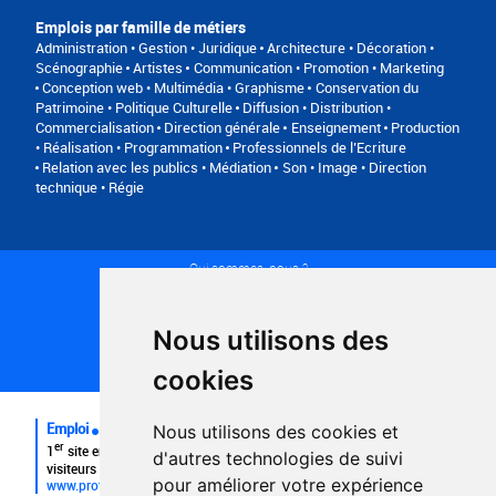
Emplois par famille de métiers
Administration • Gestion • Juridique
Architecture • Décoration •
Scénographie
Artistes
Communication • Promotion • Marketing
Conception web • Multimédia • Graphisme
Conservation du
Patrimoine • Politique Culturelle
Diffusion • Distribution •
Commercialisation
Direction générale
Enseignement
Production
• Réalisation • Programmation
Professionnels de l’Ecriture
Relation avec les publics • Médiation
Son • Image • Direction
technique • Régie
Qui sommes-nous ?
Conditions générales d'utilisation
Politique de confidentialité
Partenaires
Nous utilisons des
Plan du site
FAQ recruteurs
cookies
FAQ
Emploi
Nous utilisons des cookies et
er
1
site emploi du secteur culturel 784.000 visites et 230.000
d'autres technologies de suivi
visiteurs uniques par mois.
pour améliorer votre expérience
www.profilculture.com