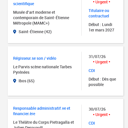
Urgent
scientifique
Titulaire ou
Musée d’art moderne et
contractuel
contemporain de Saint-Étienne
Métropole (MAMC+)
Début : Lundi
1er mars 2027
Saint-Étienne (42)
31/07/26
Régisseur.se son / vidéo
Urgent
Le Parvis scène nationale Tarbes
CDI
Pyrénées
Début : Dès que
Ibos (65)
possible
Responsable administratif.ve et
30/07/26
financier.ère
Urgent
Le Théâtre du Corps Pietragalla et
CDI
Julien Derouault