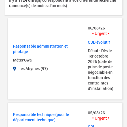
Il y a
1124 offre(s)
correspondant à vos critères de recherche
(annonce(s) de moins d'un mois)
06/08/26
Urgent
CDD évolutif
Responsable administration et
Début : Dès le
pilotage
1er octobre
Métis’Gwa
2026 (date de
prise de poste
Les Abymes (97)
négociable en
fonction des
contraintes
d’installation)
05/08/26
Responsable technique (pour le
Urgent
département technique)
CDI