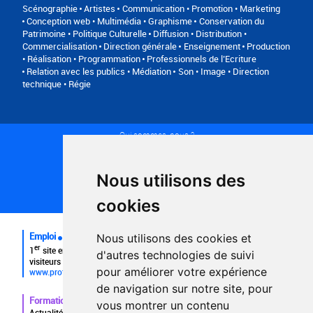
Scénographie
Artistes
Communication • Promotion • Marketing
Conception web • Multimédia • Graphisme
Conservation du
Patrimoine • Politique Culturelle
Diffusion • Distribution •
Commercialisation
Direction générale
Enseignement
Production
• Réalisation • Programmation
Professionnels de l’Ecriture
Relation avec les publics • Médiation
Son • Image • Direction
technique • Régie
Qui sommes-nous ?
Conditions générales d'utilisation
Politique de confidentialité
Partenaires
Nous utilisons des
Plan du site
FAQ recruteurs
cookies
FAQ
Emploi
Nous utilisons des cookies et
er
1
site emploi du secteur culturel 784.000 visites et 230.000
d'autres technologies de suivi
visiteurs uniques par mois.
pour améliorer votre expérience
www.profilculture.com
de navigation sur notre site, pour
Formation
vous montrer un contenu
Actualités, guide et annuaire des formations aux métiers de la