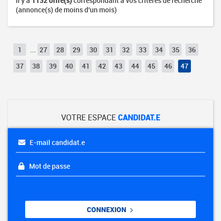
Il y a
1132 offre(s)
correspondant à vos critères de recherche
(annonce(s) de moins d'un mois)
1
...
27
28
29
30
31
32
33
34
35
36
37
38
39
40
41
42
43
44
45
46
47
VOTRE ESPACE
CANDIDAT.E
E-mail candidat.e
Mot de passe
CONNEXION