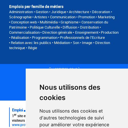
Emplois par famille de métiers
Administration • Gestion • Juridique
Architecture • Décoration •
Scénographie
Artistes
Communication • Promotion • Marketing
Conception web • Multimédia • Graphisme
Conservation du
Patrimoine • Politique Culturelle
Diffusion • Distribution •
Commercialisation
Direction générale
Enseignement
Production
• Réalisation • Programmation
Professionnels de l’Ecriture
Relation avec les publics • Médiation
Son • Image • Direction
technique • Régie
Qui sommes-nous ?
Conditions générales d'utilisation
Politique de confidentialité
Partenaires
Nous utilisons des
Plan du site
FAQ recruteurs
cookies
FAQ
Emploi
Nous utilisons des cookies et
er
1
site emploi du secteur culturel 784.000 visites et 230.000
d'autres technologies de suivi
visiteurs uniques par mois.
pour améliorer votre expérience
www.profilculture.com