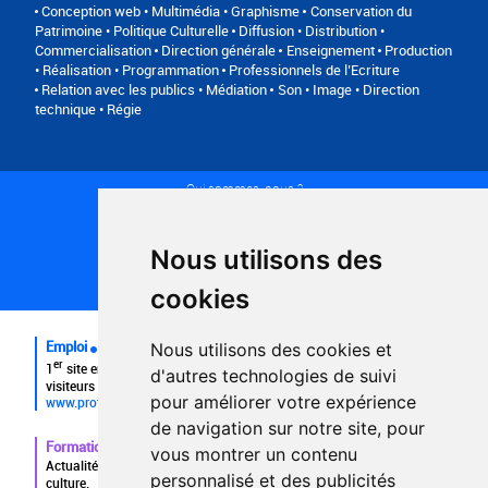
Conception web • Multimédia • Graphisme
Conservation du
Patrimoine • Politique Culturelle
Diffusion • Distribution •
Commercialisation
Direction générale
Enseignement
Production
• Réalisation • Programmation
Professionnels de l’Ecriture
Relation avec les publics • Médiation
Son • Image • Direction
technique • Régie
Qui sommes-nous ?
Conditions générales d'utilisation
Politique de confidentialité
Partenaires
Nous utilisons des
Plan du site
FAQ recruteurs
cookies
FAQ
Emploi
Nous utilisons des cookies et
er
1
site emploi du secteur culturel 784.000 visites et 230.000
d'autres technologies de suivi
visiteurs uniques par mois.
pour améliorer votre expérience
www.profilculture.com
de navigation sur notre site, pour
Formation
vous montrer un contenu
Actualités, guide et annuaire des formations aux métiers de la
personnalisé et des publicités
culture.