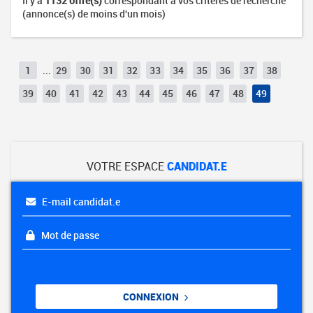
Il y a
1132 offre(s)
correspondant à vos critères de recherche
(annonce(s) de moins d'un mois)
1
...
29
30
31
32
33
34
35
36
37
38
39
40
41
42
43
44
45
46
47
48
49
VOTRE ESPACE
CANDIDAT.E
E-mail candidat.e
Mot de passe
CONNEXION