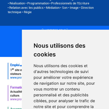
• Réalisation • Programmation
Professionnels de l’Ecriture
Relation avec les publics • Médiation
Son • Image • Direction
technique • Régie
Qui sommes-nous ?
Conditions générales d'utilisation
Politique de confidentialité
Partenaires
Nous utilisons des
Plan du site
FAQ recruteurs
cookies
FAQ
Emploi
Nous utilisons des cookies et
er
1
site emploi du secteur culturel 784.000 visites et 230.000
d'autres technologies de suivi
visiteurs uniques par mois.
pour améliorer votre expérience
www.profilculture.com
de navigation sur notre site, pour
Formation
vous montrer un contenu
Actualités, guide et annuaire des formations aux métiers de la
personnalisé et des publicités
culture.
www.profilculture-formation.com
ciblées, pour analyser le trafic de
notre site et pour comprendre la
Accompagnement professionnel