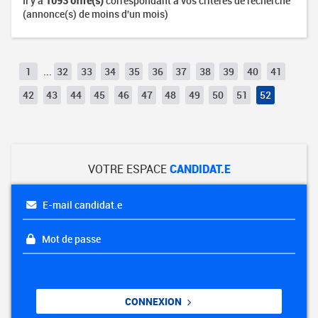
Il y a
1093 offre(s)
correspondant à vos critères de recherche
(annonce(s) de moins d'un mois)
1
...
32
33
34
35
36
37
38
39
40
41
42
43
44
45
46
47
48
49
50
51
52
VOTRE ESPACE
CANDIDAT.E
E-mail candidat.e
Mot de passe
CONNEXION