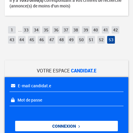
Il y a
1093 offre(s)
correspondant à vos critères de recherche
(annonce(s) de moins d'un mois)
1
...
33
34
35
36
37
38
39
40
41
42
43
44
45
46
47
48
49
50
51
52
53
VOTRE ESPACE
CANDIDAT.E
E-mail candidat.e
Mot de passe
CONNEXION