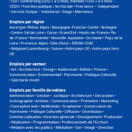
CDI
Contrat long (CDD > à 5 mois, mandat)
CDD < à 5 mois -
CDDU
Fonction publique / territoriale
Free lance – Indépendant
Service Civique - Volontariat
Stage
Alternance
Emplois par région
Auvergne-Rhône-Alpes
Bourgogne-Franche-Comté
Bretagne
Centre-Val de Loire
Corse
Grand Est
Hauts-de-France
Île-
de-France
Normandie
Nouvelle-Aquitaine
Occitanie
Pays de la
Loire
Provence-Alpes-Côte d'Azur
DROM-COM
Belgique/Luxembourg
Suisse
Autre pays UE
Autre pays hors
UE
Emplois par secteur
Art • Architecture • Design
Audiovisuel
Edition • Presse •
Communication
Événementiel
Patrimoine • Politique Culturelle
Spectacle vivant
Emplois par famille de métiers
Administration • Gestion • Juridique
Architecture • Décoration •
Scénographie
Artistes
Communication • Promotion • Marketing
Conception web • Multimédia • Graphisme
Conservation du
Patrimoine • Politique Culturelle
Diffusion • Distribution •
Commercialisation
Direction générale
Enseignement
Production
• Réalisation • Programmation
Professionnels de l’Ecriture
Relation avec les publics • Médiation
Son • Image • Direction