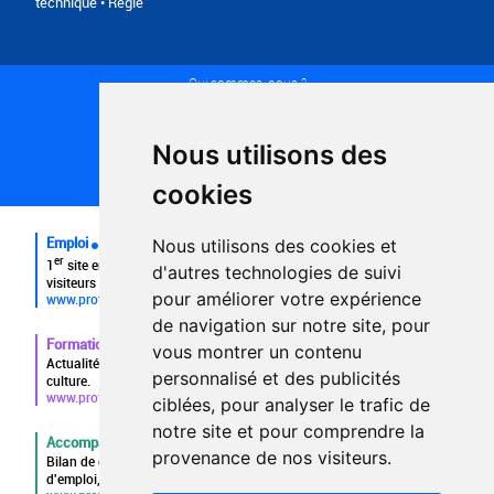
technique • Régie
Qui sommes-nous ?
Conditions générales d'utilisation
Politique de confidentialité
Partenaires
Nous utilisons des
Plan du site
FAQ recruteurs
cookies
FAQ
Emploi
Nous utilisons des cookies et
er
1
site emploi du secteur culturel 784.000 visites et 230.000
d'autres technologies de suivi
visiteurs uniques par mois.
pour améliorer votre expérience
www.profilculture.com
de navigation sur notre site, pour
Formation
vous montrer un contenu
Actualités, guide et annuaire des formations aux métiers de la
personnalisé et des publicités
culture.
www.profilculture-formation.com
ciblées, pour analyser le trafic de
notre site et pour comprendre la
Accompagnement professionnel
provenance de nos visiteurs.
Bilan de compétences, coaching, techniques de recherche
d'emploi, entretien conseil.