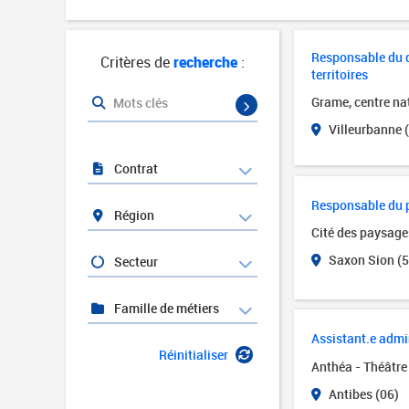
Responsable du d
Critères de
recherche
:
territoires
Grame, centre na
Mots clés
Villeurbanne 
Contrat
Responsable du p
Région
Cité des paysage
Saxon Sion (54
Secteur
Famille de métiers
Assistant.e admin
Réinitialiser
Anthéa - Théâtr
Antibes (06)