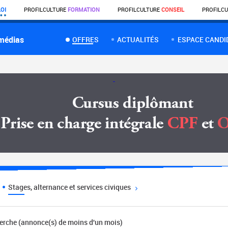
OI
PROFIL
CULTURE
FORMATION
PROFIL
CULTURE
CONSEIL
PROFIL
CU
 médias
OFFRES
ACTUALITÉS
ESPACE CANDI
Stages, alternance et services civiques
herche (annonce(s) de moins d'un mois)