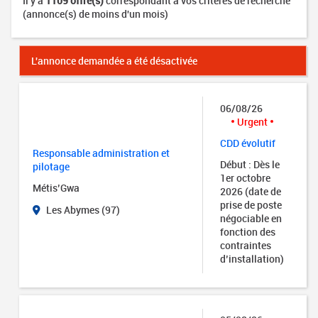
Il y a
1109 offre(s)
correspondant à vos critères de recherche
(annonce(s) de moins d'un mois)
L'annonce demandée a été désactivée
06/08/26
Urgent
CDD évolutif
Responsable administration et
Début : Dès le
pilotage
1er octobre
Métis’Gwa
2026 (date de
prise de poste
Les Abymes (97)
négociable en
fonction des
contraintes
d’installation)