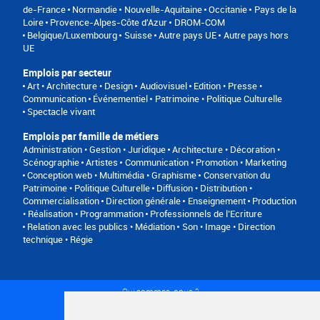
de-France
Normandie
Nouvelle-Aquitaine
Occitanie
Pays de la
Loire
Provence-Alpes-Côte d'Azur
DROM-COM
Belgique/Luxembourg
Suisse
Autre pays UE
Autre pays hors
UE
Emplois par secteur
Art • Architecture • Design
Audiovisuel
Edition • Presse •
Communication
Événementiel
Patrimoine • Politique Culturelle
Spectacle vivant
Emplois par famille de métiers
Administration • Gestion • Juridique
Architecture • Décoration •
Scénographie
Artistes
Communication • Promotion • Marketing
Conception web • Multimédia • Graphisme
Conservation du
Patrimoine • Politique Culturelle
Diffusion • Distribution •
Commercialisation
Direction générale
Enseignement
Production
• Réalisation • Programmation
Professionnels de l’Ecriture
Relation avec les publics • Médiation
Son • Image • Direction
technique • Régie
Qui sommes-nous ?
Conditions générales d'utilisation
Politique de confidentialité