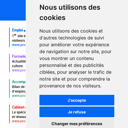
Partenaires
Nous utilisons des
Plan du site
FAQ recruteurs
cookies
FAQ
Emploi
Nous utilisons des cookies et
er
1
site emploi du secteur culturel 784.000 visites et 230.000
d'autres technologies de suivi
visiteurs uniques par mois.
pour améliorer votre expérience
www.profilculture.com
de navigation sur notre site, pour
Formation
vous montrer un contenu
Actualités, guide et annuaire des formations aux métiers de la
personnalisé et des publicités
culture.
www.profilculture-formation.com
ciblées, pour analyser le trafic de
notre site et pour comprendre la
Accompagnement professionnel
provenance de nos visiteurs.
Bilan de compétences, coaching, techniques de recherche
d'emploi, entretien conseil.
www.profilculture-competences.com
J'accepte
Cabinet de recrutement
Je refuse
Le spécialiste du secteur culturel, une cvthèque de 86.000 CV
et réseau unique de professionnels.
www.profilculture-conseil.com/cabinet-recrutement
Changer mes préférences