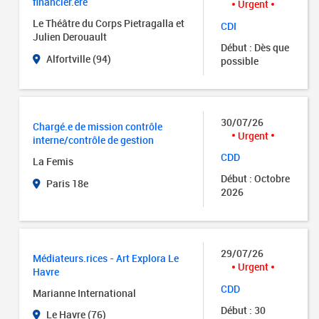
financier.ère
Urgent
Le Théâtre du Corps Pietragalla et
CDI
Julien Derouault
Début : Dès que
Alfortville (94)
possible
30/07/26
Chargé.e de mission contrôle
Urgent
interne/contrôle de gestion
CDD
La Femis
Début : Octobre
Paris 18e
2026
29/07/26
Médiateurs.rices - Art Explora Le
Urgent
Havre
CDD
Marianne International
Début : 30
Le Havre (76)