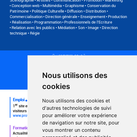
Scénographie
Artistes
Communication • Promotion • Marketing
Conception web • Multimédia • Graphisme
Conservation du
Patrimoine • Politique Culturelle
Diffusion • Distribution •
Commercialisation
Direction générale
Enseignement
Production
• Réalisation • Programmation
Professionnels de l’Ecriture
Relation avec les publics • Médiation
Son • Image • Direction
technique • Régie
Qui sommes-nous ?
Conditions générales d'utilisation
Politique de confidentialité
Partenaires
Nous utilisons des
Plan du site
FAQ recruteurs
cookies
FAQ
Emploi
Nous utilisons des cookies et
er
1
site emploi du secteur culturel 784.000 visites et 230.000
d'autres technologies de suivi
visiteurs uniques par mois.
pour améliorer votre expérience
www.profilculture.com
de navigation sur notre site, pour
Formation
vous montrer un contenu
Actualités, guide et annuaire des formations aux métiers de la