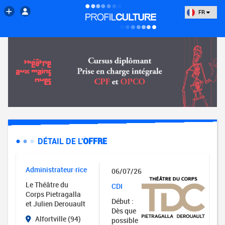
FR
DÉTAIL DE L'
OFFRE
Administrateur·rice
06/07/26
Le Théâtre du
CDI
Corps Pietragalla
Début :
et Julien Derouault
Dès que
Alfortville (94)
possible