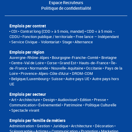
Espace Recruteurs
Politique de confidentialité
Emplois par contrat
CDI
Contrat long (CDD > à 5 mois, mandat)
CDD < à 5 mois -
CDDU
Fonction publique / territoriale
Free lance – Indépendant
Service Civique - Volontariat
Stage
Alternance
Emplois par région
Auvergne-Rhône-Alpes
Bourgogne-Franche-Comté
Bretagne
Centre-Val de Loire
Corse
Grand Est
Hauts-de-France
Île-
de-France
Normandie
Nouvelle-Aquitaine
Occitanie
Pays de la
Loire
Provence-Alpes-Côte d'Azur
DROM-COM
Belgique/Luxembourg
Suisse
Autre pays UE
Autre pays hors
UE
Emplois par secteur
Art • Architecture • Design
Audiovisuel
Edition • Presse •
Communication
Événementiel
Patrimoine • Politique Culturelle
Spectacle vivant
Emplois par famille de métiers
Administration • Gestion • Juridique
Architecture • Décoration •
Scénographie
Artistes
Communication • Promotion • Marketing