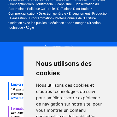
Conception web • Multimédia • Graphisme
Conservation du
Patrimoine • Politique Culturelle
Diffusion • Distribution •
Commercialisation
Direction générale
Enseignement
Production
• Réalisation • Programmation
Professionnels de l’Ecriture
Relation avec les publics • Médiation
Son • Image • Direction
technique • Régie
Qui sommes-nous ?
Conditions générales d'utilisation
Politique de confidentialité
Partenaires
Nous utilisons des
Plan du site
FAQ recruteurs
cookies
FAQ
Emploi
Nous utilisons des cookies et
er
1
site emploi du secteur culturel 784.000 visites et 230.000
d'autres technologies de suivi
visiteurs uniques par mois.
pour améliorer votre expérience
www.profilculture.com
de navigation sur notre site, pour
Formation
vous montrer un contenu
Actualités, guide et annuaire des formations aux métiers de la
personnalisé et des publicités