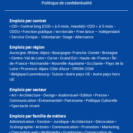
Politique de confidentialité
Emplois par contrat
CDI
Contrat long (CDD > à 5 mois, mandat)
CDD < à 5 mois -
CDDU
Fonction publique / territoriale
Free lance – Indépendant
Service Civique - Volontariat
Stage
Alternance
Emplois par région
Auvergne-Rhône-Alpes
Bourgogne-Franche-Comté
Bretagne
Centre-Val de Loire
Corse
Grand Est
Hauts-de-France
Île-
de-France
Normandie
Nouvelle-Aquitaine
Occitanie
Pays de la
Loire
Provence-Alpes-Côte d'Azur
DROM-COM
Belgique/Luxembourg
Suisse
Autre pays UE
Autre pays hors
UE
Emplois par secteur
Art • Architecture • Design
Audiovisuel
Edition • Presse •
Communication
Événementiel
Patrimoine • Politique Culturelle
Spectacle vivant
Emplois par famille de métiers
Administration • Gestion • Juridique
Architecture • Décoration •
Scénographie
Artistes
Communication • Promotion • Marketing
Conception web • Multimédia • Graphisme
Conservation du