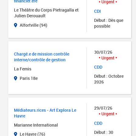
financier.ère
Urgent
Le Théâtre du Corps Pietragalla et
CDI
Julien Derouault
Début : Dès que
Alfortville (94)
possible
30/07/26
Chargé.e de mission contrôle
Urgent
interne/contrôle de gestion
CDD
La Femis
Début : Octobre
Paris 18e
2026
29/07/26
Médiateurs.rices - Art Explora Le
Urgent
Havre
CDD
Marianne International
Début : 30
Le Havre (76)