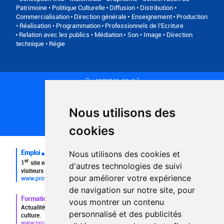
Patrimoine • Politique Culturelle
Diffusion • Distribution •
Commercialisation
Direction générale
Enseignement
Production
• Réalisation • Programmation
Professionnels de l’Ecriture
Relation avec les publics • Médiation
Son • Image • Direction
technique • Régie
Qui sommes-nous ?
Conditions générales d'utilisation
Politique de confidentialité
Partenaires
Nous utilisons des
Plan du site
FAQ recruteurs
cookies
FAQ
Emploi
Nous utilisons des cookies et
er
1
site emploi du secteur culturel 784.000 visites et 230.000
d'autres technologies de suivi
visiteurs uniques par mois.
pour améliorer votre expérience
www.profilculture.com
de navigation sur notre site, pour
Formation
vous montrer un contenu
Actualités, guide et annuaire des formations aux métiers de la
personnalisé et des publicités
culture.
www.profilculture-formation.com