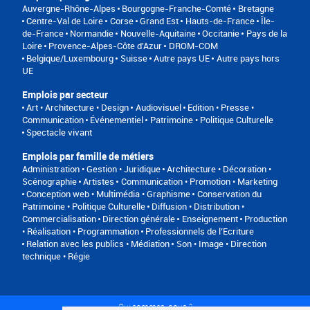
Auvergne-Rhône-Alpes
Bourgogne-Franche-Comté
Bretagne
Centre-Val de Loire
Corse
Grand Est
Hauts-de-France
Île-
de-France
Normandie
Nouvelle-Aquitaine
Occitanie
Pays de la
Loire
Provence-Alpes-Côte d'Azur
DROM-COM
Belgique/Luxembourg
Suisse
Autre pays UE
Autre pays hors
UE
Emplois par secteur
Art • Architecture • Design
Audiovisuel
Edition • Presse •
Communication
Événementiel
Patrimoine • Politique Culturelle
Spectacle vivant
Emplois par famille de métiers
Administration • Gestion • Juridique
Architecture • Décoration •
Scénographie
Artistes
Communication • Promotion • Marketing
Conception web • Multimédia • Graphisme
Conservation du
Patrimoine • Politique Culturelle
Diffusion • Distribution •
Commercialisation
Direction générale
Enseignement
Production
• Réalisation • Programmation
Professionnels de l’Ecriture
Relation avec les publics • Médiation
Son • Image • Direction
technique • Régie
Qui sommes-nous ?