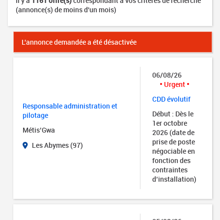
Il y a
1161 offre(s)
correspondant à vos critères de recherche
(annonce(s) de moins d'un mois)
L'annonce demandée a été désactivée
06/08/26
Urgent
CDD évolutif
Responsable administration et
Début : Dès le
pilotage
1er octobre
Métis’Gwa
2026 (date de
prise de poste
Les Abymes (97)
négociable en
fonction des
contraintes
d’installation)