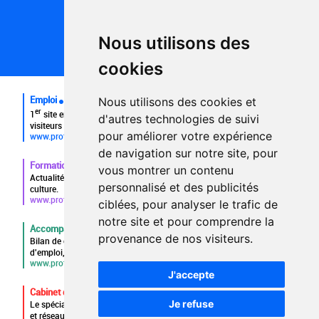
Conditions générales d'utilisation
Politique de confidentialité
Partenaires
Nous utilisons des
Plan du site
FAQ recruteurs
cookies
FAQ
Emploi
Nous utilisons des cookies et
er
1
site emploi du secteur culturel 784.000 visites et 230.000
d'autres technologies de suivi
visiteurs uniques par mois.
pour améliorer votre expérience
www.profilculture.com
de navigation sur notre site, pour
Formation
vous montrer un contenu
Actualités, guide et annuaire des formations aux métiers de la
personnalisé et des publicités
culture.
www.profilculture-formation.com
ciblées, pour analyser le trafic de
notre site et pour comprendre la
Accompagnement professionnel
provenance de nos visiteurs.
Bilan de compétences, coaching, techniques de recherche
d'emploi, entretien conseil.
www.profilculture-competences.com
J'accepte
Cabinet de recrutement
Je refuse
Le spécialiste du secteur culturel, une cvthèque de 86.000 CV
et réseau unique de professionnels.