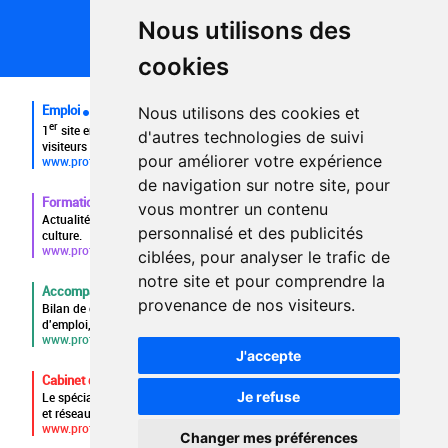
Partenaires
Nous utilisons des
Plan du site
FAQ recruteurs
cookies
FAQ
Emploi
Nous utilisons des cookies et
er
1
site emploi du secteur culturel 784.000 visites et 230.000
d'autres technologies de suivi
visiteurs uniques par mois.
pour améliorer votre expérience
www.profilculture.com
de navigation sur notre site, pour
Formation
vous montrer un contenu
Actualités, guide et annuaire des formations aux métiers de la
personnalisé et des publicités
culture.
www.profilculture-formation.com
ciblées, pour analyser le trafic de
notre site et pour comprendre la
Accompagnement professionnel
provenance de nos visiteurs.
Bilan de compétences, coaching, techniques de recherche
d'emploi, entretien conseil.
www.profilculture-competences.com
J'accepte
Cabinet de recrutement
Je refuse
Le spécialiste du secteur culturel, une cvthèque de 86.000 CV
et réseau unique de professionnels.
www.profilculture-conseil.com/cabinet-recrutement
Changer mes préférences