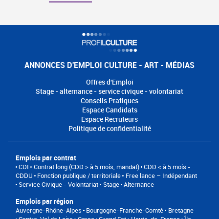
ANNONCES D'EMPLOI CULTURE - ART - MÉDIAS
Offres d'Emploi
Stage - alternance - service civique - volontariat
Conseils Pratiques
Espace Candidats
Espace Recruteurs
Politique de confidentialité
Emplois par contrat
CDI
Contrat long (CDD > à 5 mois, mandat)
CDD < à 5 mois -
CDDU
Fonction publique / territoriale
Free lance – Indépendant
Service Civique - Volontariat
Stage
Alternance
Emplois par région
Auvergne-Rhône-Alpes
Bourgogne-Franche-Comté
Bretagne
Centre-Val de Loire
Corse
Grand Est
Hauts-de-France
Île-