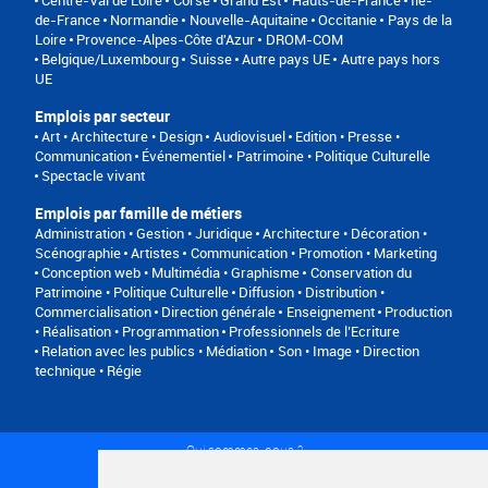
de-France
Normandie
Nouvelle-Aquitaine
Occitanie
Pays de la
Loire
Provence-Alpes-Côte d'Azur
DROM-COM
Belgique/Luxembourg
Suisse
Autre pays UE
Autre pays hors
UE
Emplois par secteur
Art • Architecture • Design
Audiovisuel
Edition • Presse •
Communication
Événementiel
Patrimoine • Politique Culturelle
Spectacle vivant
Emplois par famille de métiers
Administration • Gestion • Juridique
Architecture • Décoration •
Scénographie
Artistes
Communication • Promotion • Marketing
Conception web • Multimédia • Graphisme
Conservation du
Patrimoine • Politique Culturelle
Diffusion • Distribution •
Commercialisation
Direction générale
Enseignement
Production
• Réalisation • Programmation
Professionnels de l’Ecriture
Relation avec les publics • Médiation
Son • Image • Direction
technique • Régie
Qui sommes-nous ?
Conditions générales d'utilisation
Politique de confidentialité