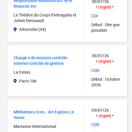
Responsable administratif.ve et
30/07/26
financier.ère
Urgent
Le Théâtre du Corps Pietragalla et
CDI
Julien Derouault
Début : Dès que
Alfortville (94)
possible
30/07/26
Chargé.e de mission contrôle
Urgent
interne/contrôle de gestion
CDD
La Femis
Début : Octobre
Paris 18e
2026
29/07/26
Médiateurs.rices - Art Explora Le
Urgent
Havre
CDD
Marianne International