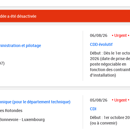
ée a été désactivée
06/08/26
Urgent
CDD évolutif
nistration et pilotage
Début : Dès le 1er oct
2026 (date de prise de
97)
poste négociable en
fonction des contrain
d’installation)
05/08/26
Urgent
nique (pour le département technique)
CDI
des Rotondes
Début : 1er octobre 2
onnevoie - Luxembourg
(ou à convenir)