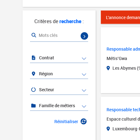
L'annonce demand
Critères de
recherche
:
Mots clés
Responsable admi
Contrat
Métis’Gwa
Les Abymes (
Région
Secteur
Famille de métiers
Responsable tech
Espace culturel 
Réinitialiser
Luxembourg-B