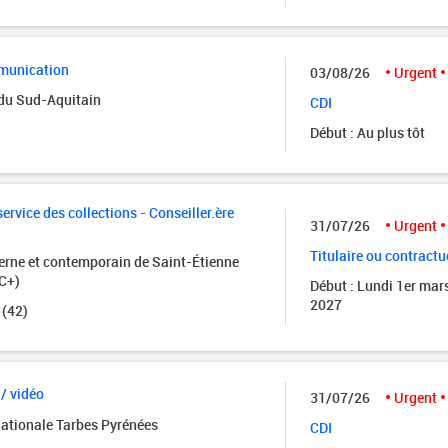
munication
03/08/26
Urgent
 du Sud-Aquitain
CDI
Début : Au plus tôt
rvice des collections - Conseiller.ère
31/07/26
Urgent
Titulaire ou contractu
rne et contemporain de Saint-Étienne
C+)
Début : Lundi 1er mar
2027
 (42)
 / vidéo
31/07/26
Urgent
nationale Tarbes Pyrénées
CDI