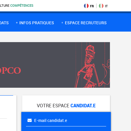
LTURE
COMPÉTENCES
FR
IT
DATS
INFOS PRATIQUES
ESPACE RECRUTEURS
VOTRE ESPACE
CANDIDAT.E
E-mail candidat.e