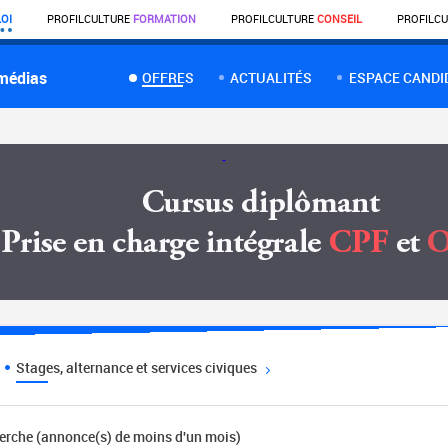
OI
PROFIL
CULTURE
FORMATION
PROFIL
CULTURE
CONSEIL
PROFIL
CU
 médias
OFFRES
ACTUALITÉS
ESPACE CANDI
Stages, alternance et services civiques
herche (annonce(s) de moins d'un mois)