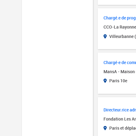
Chargé.e de pro
CCO-La Rayonn
Villeurbanne 
Chargé·e de comm
MansA - Maison 
Paris 10e
Directeur.rice adm
Fondation Les Art
Paris et dépl