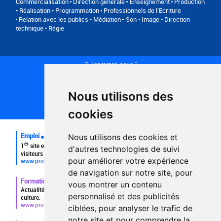
Commercialisation
Direction générale
Enseignement
Production
• Réalisation • Programmation
Professionnels de l’Ecriture
Relation avec les publics • Médiation
Son • Image • Direction
technique • Régie
Qui sommes-nous ?
Conditions générales d'utilisation
Politique de confidentialité
Partenaires
Nous utilisons des
Plan du site
FAQ recruteurs
cookies
FAQ
Emploi
Nous utilisons des cookies et
er
1
site emploi du secteur culturel 784.000 visites et 230.000
d'autres technologies de suivi
visiteurs uniques par mois.
pour améliorer votre expérience
www.profilculture.com
de navigation sur notre site, pour
Formation
vous montrer un contenu
Actualités, guide et annuaire des formations aux métiers de la
personnalisé et des publicités
culture.
www.profilculture-formation.com
ciblées, pour analyser le trafic de
notre site et pour comprendre la