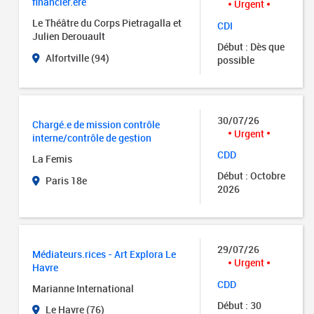
financier.ère
Urgent
Le Théâtre du Corps Pietragalla et
CDI
Julien Derouault
Début : Dès que
Alfortville (94)
possible
30/07/26
Chargé.e de mission contrôle
Urgent
interne/contrôle de gestion
CDD
La Femis
Début : Octobre
Paris 18e
2026
29/07/26
Médiateurs.rices - Art Explora Le
Urgent
Havre
CDD
Marianne International
Début : 30
Le Havre (76)