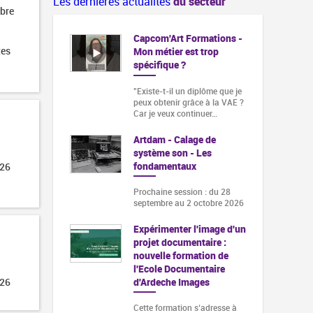
Les dernières actualités
du secteur
obre
Capcom'Art Formations -
tes
Mon métier est trop
spécifique ?
"Existe-t-il un diplôme que je
peux obtenir grâce à la VAE ?
Car je veux continuer…
Artdam - Calage de
système son - Les
fondamentaux
026
Prochaine session : du 28
septembre au 2 octobre 2026
Expérimenter l'image d'un
projet documentaire :
nouvelle formation de
l'Ecole Documentaire
d'Ardeche Images
026
Cette formation s‘adresse à