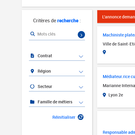
L'annonce demand
Critères de
recherche
:
Mots clés
Machiniste platea
Ville de Saint-Et
Contrat
Région
Médiateur.rice cul
Marianne Interna
Secteur
Lyon 2e
Famille de métiers
Réinitialiser
Responsable admi