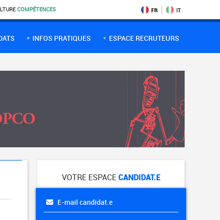
LTURE
COMPÉTENCES
FR
IT
DATS
INFOS PRATIQUES
ESPACE RECRUTEURS
VOTRE ESPACE
CANDIDAT.E
E-mail candidat.e