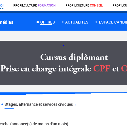
OI
PROFIL
CULTURE
FORMATION
PROFIL
CULTURE
CONSEIL
PROFIL
CU
 médias
OFFRES
ACTUALITÉS
ESPACE CANDI
Stages, alternance et services civiques
herche (annonce(s) de moins d'un mois)