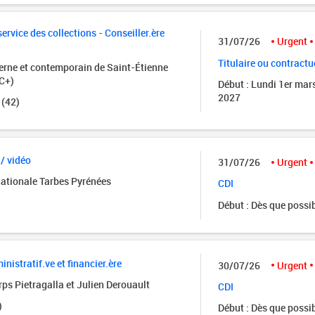
rvice des collections - Conseiller.ère
31/07/26
Urgent
Titulaire ou contractu
rne et contemporain de Saint-Étienne
C+)
Début : Lundi 1er mar
2027
 (42)
 / vidéo
31/07/26
Urgent
nationale Tarbes Pyrénées
CDI
Début : Dès que possi
istratif.ve et financier.ère
30/07/26
Urgent
ps Pietragalla et Julien Derouault
CDI
)
Début : Dès que possi