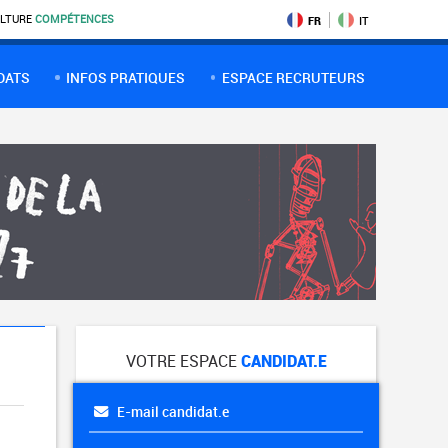
LTURE
COMPÉTENCES
FR
IT
DATS
INFOS PRATIQUES
ESPACE RECRUTEURS
VOTRE ESPACE
CANDIDAT.E
E-mail candidat.e