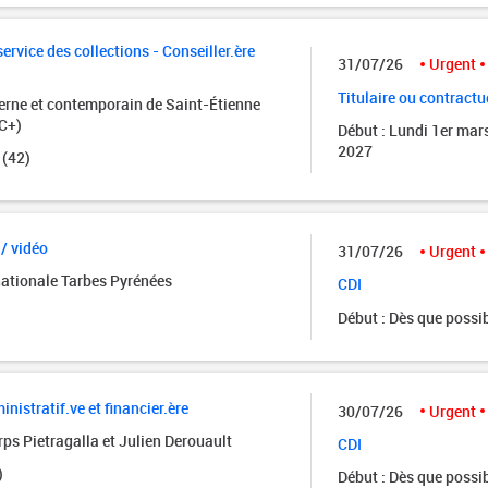
rvice des collections - Conseiller.ère
31/07/26
Urgent
Titulaire ou contractu
rne et contemporain de Saint-Étienne
C+)
Début : Lundi 1er mar
2027
 (42)
 / vidéo
31/07/26
Urgent
nationale Tarbes Pyrénées
CDI
Début : Dès que possi
istratif.ve et financier.ère
30/07/26
Urgent
ps Pietragalla et Julien Derouault
CDI
)
Début : Dès que possi