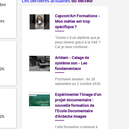
Les dernières actualités
du secteur
obre
Capcom'Art Formations -
tes
Mon métier est trop
spécifique ?
"Existe-t-il un diplôme que je
peux obtenir grâce à la VAE ?
Car je veux continuer…
Artdam - Calage de
système son - Les
fondamentaux
026
Prochaine session : du 28
septembre au 2 octobre 2026
Expérimenter l'image d'un
projet documentaire :
nouvelle formation de
l'Ecole Documentaire
d'Ardeche Images
026
Cette formation s‘adresse à