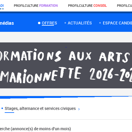
OI
PROFIL
CULTURE
FORMATION
PROFIL
CULTURE
CONSEIL
PROFIL
CU
 médias
OFFRES
ACTUALITÉS
ESPACE CANDI
Stages, alternance et services civiques
herche (annonce(s) de moins d'un mois)