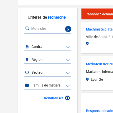
L'annonce demand
Critères de
recherche
:
Mots clés
Machiniste platea
Ville de Saint-Et
Contrat
Région
Médiateur.rice cul
Marianne Interna
Secteur
Lyon 2e
Famille de métiers
Réinitialiser
Responsable admi