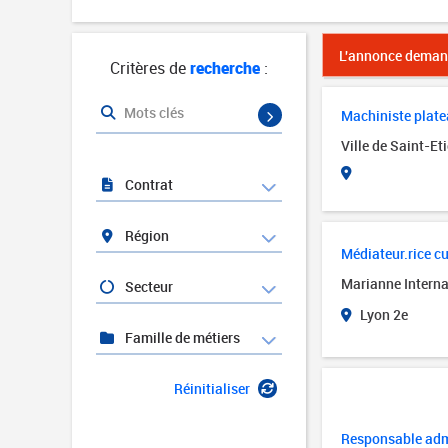
L'annonce demand
Critères de
recherche
:
Mots clés
Machiniste platea
Ville de Saint-Et
Contrat
Région
Médiateur.rice cul
Marianne Interna
Secteur
Lyon 2e
Famille de métiers
Réinitialiser
Responsable admi