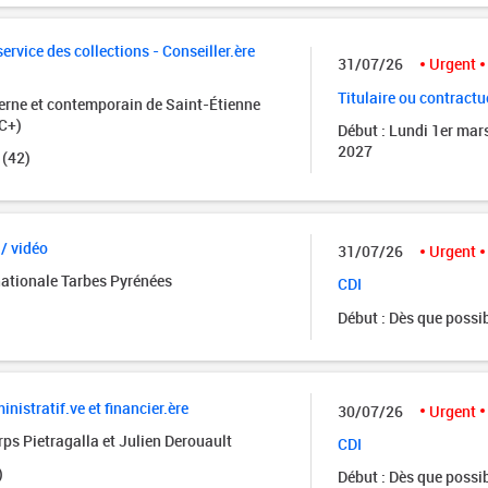
rvice des collections - Conseiller.ère
31/07/26
Urgent
Titulaire ou contractu
rne et contemporain de Saint-Étienne
C+)
Début : Lundi 1er mar
2027
 (42)
 / vidéo
31/07/26
Urgent
nationale Tarbes Pyrénées
CDI
Début : Dès que possi
istratif.ve et financier.ère
30/07/26
Urgent
ps Pietragalla et Julien Derouault
CDI
)
Début : Dès que possi