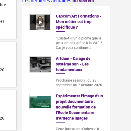
Les dernières actualités
du secteur
obre
Capcom'Art Formations -
tes
Mon métier est trop
spécifique ?
"Existe-t-il un diplôme que je
peux obtenir grâce à la VAE ?
Car je veux continuer…
Artdam - Calage de
système son - Les
fondamentaux
026
Prochaine session : du 28
septembre au 2 octobre 2026
Expérimenter l'image d'un
projet documentaire :
nouvelle formation de
l'Ecole Documentaire
d'Ardeche Images
026
Cette formation s‘adresse à