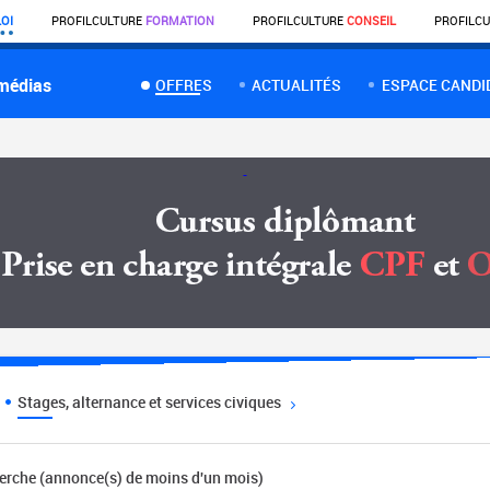
OI
PROFIL
CULTURE
FORMATION
PROFIL
CULTURE
CONSEIL
PROFIL
CU
 médias
OFFRES
ACTUALITÉS
ESPACE CANDI
Stages, alternance et services civiques
herche (annonce(s) de moins d'un mois)