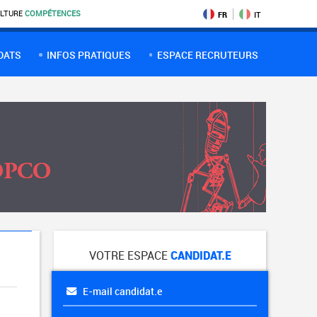
LTURE
COMPÉTENCES
FR
IT
DATS
INFOS PRATIQUES
ESPACE RECRUTEURS
VOTRE ESPACE
CANDIDAT.E
E-mail candidat.e