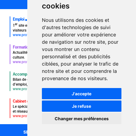
cookies
FAQ
Emploi
Nous utilisons des cookies et
er
1
site emploi du secteur culturel 784.000 visites et 230.000
d'autres technologies de suivi
visiteurs uniques par mois.
pour améliorer votre expérience
www.profilculture.com
de navigation sur notre site, pour
Formation
vous montrer un contenu
Actualités, guide et annuaire des formations aux métiers de la
personnalisé et des publicités
culture.
www.profilculture-formation.com
ciblées, pour analyser le trafic de
notre site et pour comprendre la
Accompagnement professionnel
provenance de nos visiteurs.
Bilan de compétences, coaching, techniques de recherche
d'emploi, entretien conseil.
www.profilculture-competences.com
J'accepte
Cabinet de recrutement
Je refuse
Le spécialiste du secteur culturel, une cvthèque de 86.000 CV
et réseau unique de professionnels.
www.profilculture-conseil.com/cabinet-recrutement
Changer mes préférences
SECTEURS
RECHERCHE