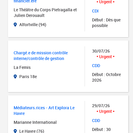
financier.ère
Urgent
Le Théâtre du Corps Pietragalla et
CDI
Julien Derouault
Début : Dès que
Alfortville (94)
possible
30/07/26
Chargé.e de mission contrôle
Urgent
interne/contrôle de gestion
CDD
La Femis
Début : Octobre
Paris 18e
2026
29/07/26
Médiateurs.rices - Art Explora Le
Urgent
Havre
CDD
Marianne International
Début : 30
Le Havre (76)