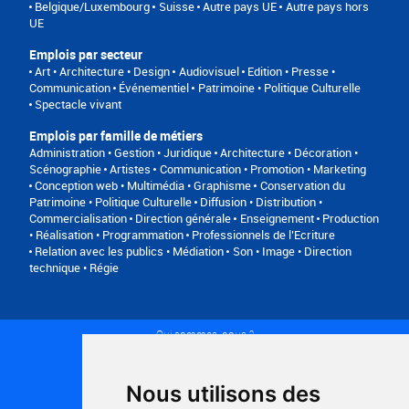
Belgique/Luxembourg
Suisse
Autre pays UE
Autre pays hors
UE
Emplois par secteur
Art • Architecture • Design
Audiovisuel
Edition • Presse •
Communication
Événementiel
Patrimoine • Politique Culturelle
Spectacle vivant
Emplois par famille de métiers
Administration • Gestion • Juridique
Architecture • Décoration •
Scénographie
Artistes
Communication • Promotion • Marketing
Conception web • Multimédia • Graphisme
Conservation du
Patrimoine • Politique Culturelle
Diffusion • Distribution •
Commercialisation
Direction générale
Enseignement
Production
• Réalisation • Programmation
Professionnels de l’Ecriture
Relation avec les publics • Médiation
Son • Image • Direction
technique • Régie
Qui sommes-nous ?
Conditions générales d'utilisation
Politique de confidentialité
Partenaires
Nous utilisons des
Plan du site
FAQ recruteurs