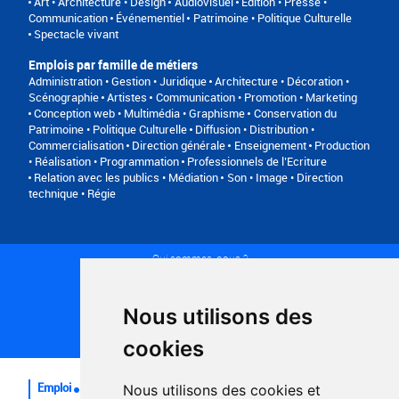
Art • Architecture • Design
Audiovisuel
Edition • Presse •
Communication
Événementiel
Patrimoine • Politique Culturelle
Spectacle vivant
Emplois par famille de métiers
Administration • Gestion • Juridique
Architecture • Décoration •
Scénographie
Artistes
Communication • Promotion • Marketing
Conception web • Multimédia • Graphisme
Conservation du
Patrimoine • Politique Culturelle
Diffusion • Distribution •
Commercialisation
Direction générale
Enseignement
Production
• Réalisation • Programmation
Professionnels de l’Ecriture
Relation avec les publics • Médiation
Son • Image • Direction
technique • Régie
Qui sommes-nous ?
Conditions générales d'utilisation
Politique de confidentialité
Partenaires
Nous utilisons des
Plan du site
FAQ recruteurs
cookies
FAQ
Emploi
Nous utilisons des cookies et