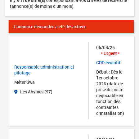
Il y a
1109 offre(s)
correspondant à vos critères de recherche
(annonce(s) de moins d'un mois)
L'annonce demandée a été désactivée
06/08/26
Urgent
CDD évolutif
Responsable administration et
Début : Dès le
pilotage
1er octobre
Métis’Gwa
2026 (date de
prise de poste
Les Abymes (97)
négociable en
fonction des
contraintes
d’installation)