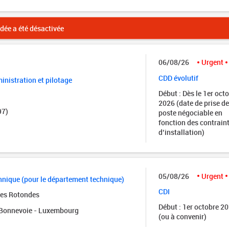
ée a été désactivée
06/08/26
Urgent
CDD évolutif
nistration et pilotage
Début : Dès le 1er oct
2026 (date de prise de
97)
poste négociable en
fonction des contrain
d’installation)
05/08/26
Urgent
nique (pour le département technique)
CDI
des Rotondes
Début : 1er octobre 2
onnevoie - Luxembourg
(ou à convenir)