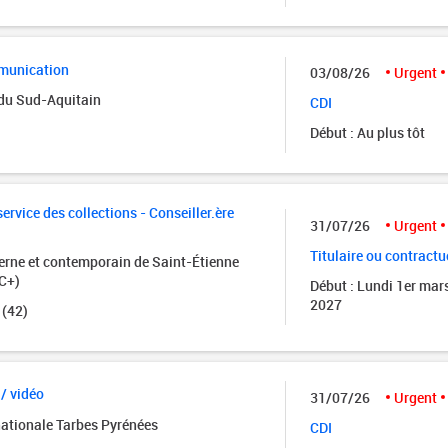
munication
03/08/26
Urgent
 du Sud-Aquitain
CDI
Début : Au plus tôt
rvice des collections - Conseiller.ère
31/07/26
Urgent
Titulaire ou contractu
rne et contemporain de Saint-Étienne
C+)
Début : Lundi 1er mar
2027
 (42)
 / vidéo
31/07/26
Urgent
nationale Tarbes Pyrénées
CDI