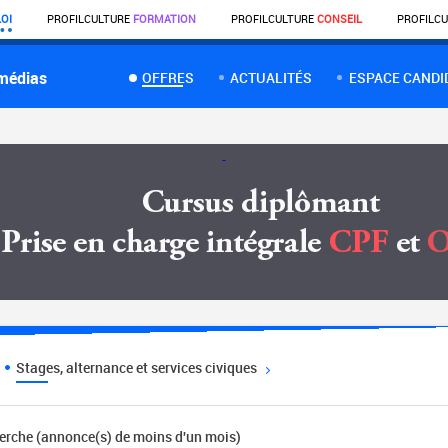
OI
PROFIL
CULTURE
FORMATION
PROFIL
CULTURE
CONSEIL
PROFIL
CU
 médias
OFFRES
ACTUALITÉS
ESPACE CANDI
Stages, alternance et services civiques
herche (annonce(s) de moins d'un mois)