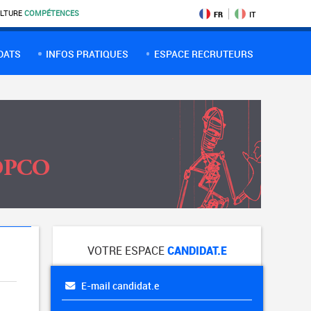
LTURE
COMPÉTENCES
FR
IT
DATS
INFOS PRATIQUES
ESPACE RECRUTEURS
VOTRE ESPACE
CANDIDAT.E
E-mail candidat.e