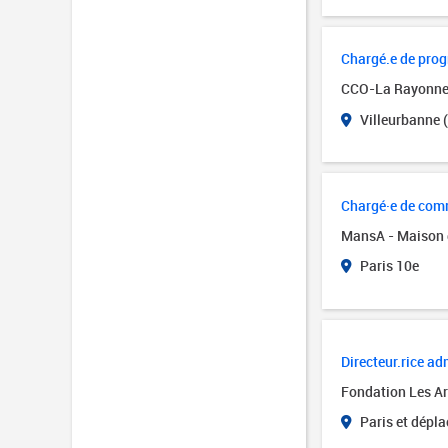
Chargé.e de pro
CCO-La Rayonn
Villeurbanne 
Chargé·e de comm
MansA - Maison 
Paris 10e
Directeur.rice adm
Fondation Les Art
Paris et dépl