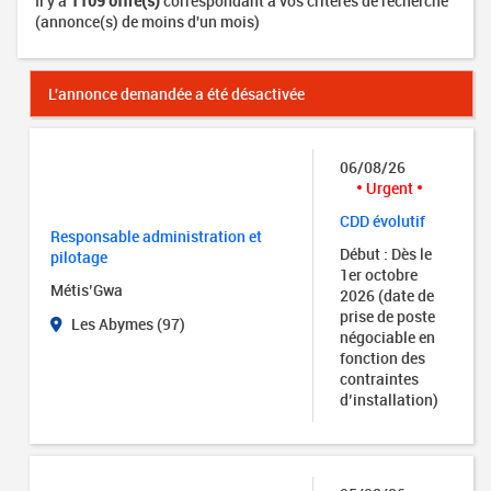
Il y a
1109 offre(s)
correspondant à vos critères de recherche
(annonce(s) de moins d'un mois)
L'annonce demandée a été désactivée
06/08/26
Urgent
CDD évolutif
Responsable administration et
Début : Dès le
pilotage
1er octobre
Métis’Gwa
2026 (date de
prise de poste
Les Abymes (97)
négociable en
fonction des
contraintes
d’installation)