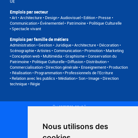
UE
Emplois par secteur
Art • Architecture • Design
Audiovisuel
Edition • Presse •
Communication
Événementiel
Patrimoine • Politique Culturelle
Spectacle vivant
Emplois par famille de métiers
Administration • Gestion • Juridique
Architecture • Décoration •
Scénographie
Artistes
Communication • Promotion • Marketing
Conception web • Multimédia • Graphisme
Conservation du
Patrimoine • Politique Culturelle
Diffusion • Distribution •
Commercialisation
Direction générale
Enseignement
Production
• Réalisation • Programmation
Professionnels de l’Ecriture
Relation avec les publics • Médiation
Son • Image • Direction
technique • Régie
Qui sommes-nous ?
Conditions générales d'utilisation
Politique de confidentialité
Partenaires
Nous utilisons des
Plan du site
FAQ recruteurs
cookies
FAQ