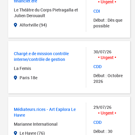
financier.ère
Urgent
Le Théâtre du Corps Pietragalla et
CDI
Julien Derouault
Début : Dès que
Alfortville (94)
possible
30/07/26
Chargé.e de mission contrôle
Urgent
interne/contrôle de gestion
CDD
La Femis
Début : Octobre
Paris 18e
2026
29/07/26
Médiateurs.rices - Art Explora Le
Urgent
Havre
CDD
Marianne International
Début : 30
Le Havre (76)