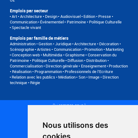
Emplois par secteur
Art • Architecture • Design
Audiovisuel
Edition • Presse •
Communication
Événementiel
Patrimoine • Politique Culturelle
Spectacle vivant
Emplois par famille de métiers
Administration • Gestion • Juridique
Architecture • Décoration •
Scénographie
Artistes
Communication • Promotion • Marketing
Conception web • Multimédia • Graphisme
Conservation du
Patrimoine • Politique Culturelle
Diffusion • Distribution •
Commercialisation
Direction générale
Enseignement
Production
• Réalisation • Programmation
Professionnels de l’Ecriture
Relation avec les publics • Médiation
Son • Image • Direction
technique • Régie
Qui sommes-nous ?
Conditions générales d'utilisation
Politique de confidentialité
Partenaires
Nous utilisons des
Plan du site
FAQ recruteurs
cookies
FAQ