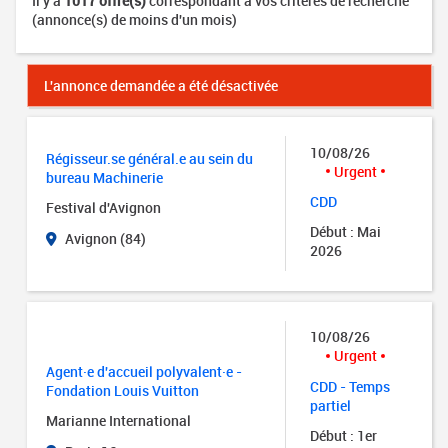
Il y a
1017 offre(s)
correspondant à vos critères de recherche
(annonce(s) de moins d'un mois)
L'annonce demandée a été désactivée
10/08/26
Régisseur.se général.e au sein du
Urgent
bureau Machinerie
CDD
Festival d'Avignon
Début : Mai
Avignon (84)
2026
10/08/26
Urgent
Agent·e d'accueil polyvalent·e -
CDD - Temps
Fondation Louis Vuitton
partiel
Marianne International
Début : 1er