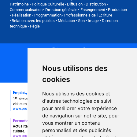
Patrimoine • Politique Culturelle
Diffusion • Distribution •
Commercialisation
Direction générale
Enseignement
Production
• Réalisation • Programmation
Professionnels de l’Ecriture
Relation avec les publics • Médiation
Son • Image • Direction
technique • Régie
Qui sommes-nous ?
Conditions générales d'utilisation
Politique de confidentialité
Partenaires
Nous utilisons des
Plan du site
FAQ recruteurs
cookies
FAQ
Emploi
Nous utilisons des cookies et
er
1
site emploi du secteur culturel 784.000 visites et 230.000
d'autres technologies de suivi
visiteurs uniques par mois.
pour améliorer votre expérience
www.profilculture.com
de navigation sur notre site, pour
Formation
vous montrer un contenu
Actualités, guide et annuaire des formations aux métiers de la
personnalisé et des publicités
culture.
www.profilculture-formation.com