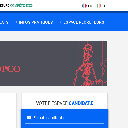
LTURE
COMPÉTENCES
FR
IT
DATS
INFOS PRATIQUES
ESPACE RECRUTEURS
VOTRE ESPACE
CANDIDAT.E
E-mail candidat.e