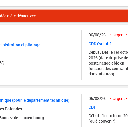
ée a été désactivée
06/08/26
Urgent
CDD évolutif
nistration et pilotage
Début : Dès le 1er oct
2026 (date de prise de
97)
poste négociable en
fonction des contrain
d’installation)
05/08/26
Urgent
nique (pour le département technique)
CDI
des Rotondes
Début : 1er octobre 2
onnevoie - Luxembourg
(ou à convenir)