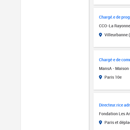
Chargé.e de pro
CCO-La Rayonn
Villeurbanne 
Chargé·e de comm
MansA - Maison 
Paris 10e
Directeur.rice adm
Fondation Les Art
Paris et dépl