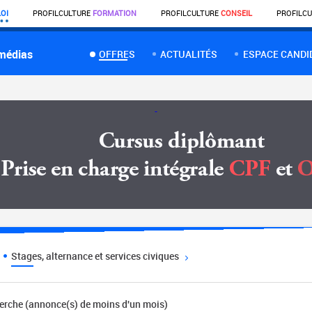
OI
PROFIL
CULTURE
FORMATION
PROFIL
CULTURE
CONSEIL
PROFIL
CU
 médias
OFFRES
ACTUALITÉS
ESPACE CANDI
Stages, alternance et services civiques
herche (annonce(s) de moins d'un mois)