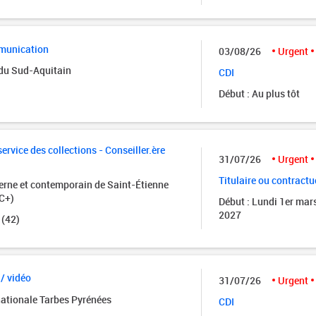
munication
03/08/26
Urgent
 du Sud-Aquitain
CDI
Début : Au plus tôt
rvice des collections - Conseiller.ère
31/07/26
Urgent
Titulaire ou contractu
rne et contemporain de Saint-Étienne
C+)
Début : Lundi 1er mar
2027
 (42)
 / vidéo
31/07/26
Urgent
nationale Tarbes Pyrénées
CDI