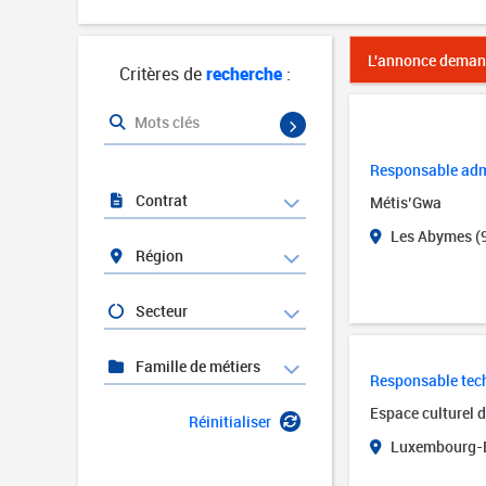
L'annonce demand
Critères de
recherche
:
Mots clés
Responsable admi
Contrat
Métis’Gwa
Les Abymes (
Région
Secteur
Famille de métiers
Responsable tech
Espace culturel 
Réinitialiser
Luxembourg-B