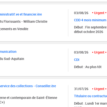
03/08/26
Urgent
inistratif.ve et financier.ère
CDD 4 mois minimum
s Florissants - William Christie
Début : Fin septembre
acements en Vendée
début octobre 2026
munication
03/08/26
Urgent
 du Sud-Aquitain
CDI
Début : Au plus tôt
rvice des collections - Conseiller.ère
31/07/26
Urgent
Titulaire ou contractu
rne et contemporain de Saint-Étienne
C+)
Début : Lundi 1er mar