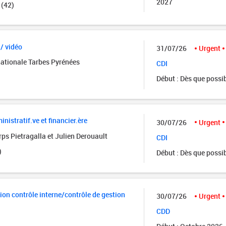
2027
 (42)
 / vidéo
31/07/26
Urgent
nationale Tarbes Pyrénées
CDI
Début : Dès que possi
istratif.ve et financier.ère
30/07/26
Urgent
ps Pietragalla et Julien Derouault
CDI
)
Début : Dès que possi
ion contrôle interne/contrôle de gestion
30/07/26
Urgent
CDD