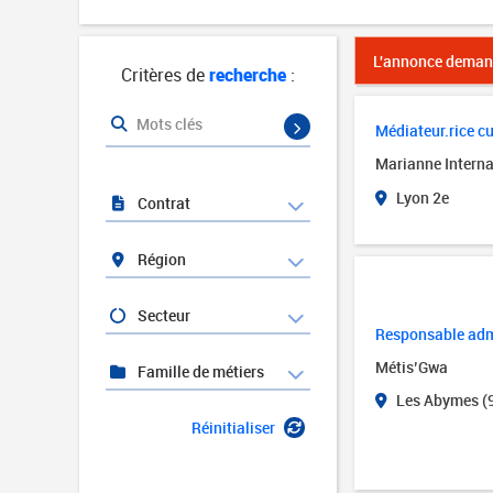
L'annonce demand
Critères de
recherche
:
Mots clés
Médiateur.rice cul
Marianne Interna
Lyon 2e
Contrat
Région
Secteur
Responsable admi
Métis’Gwa
Famille de métiers
Les Abymes (
Réinitialiser