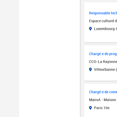
Responsable tech
Espace culturel 
Luxembourg-B
Chargé.e de pro
CCO-La Rayonn
Villeurbanne 
Chargé·e de comm
MansA - Maison 
Paris 10e