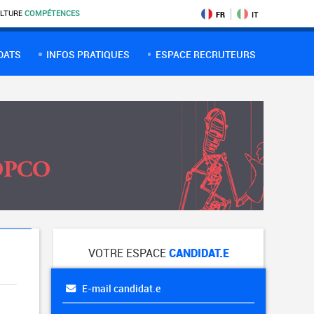
LTURE
COMPÉTENCES
FR
IT
DATS
INFOS PRATIQUES
ESPACE RECRUTEURS
VOTRE ESPACE
CANDIDAT.E
E-mail candidat.e