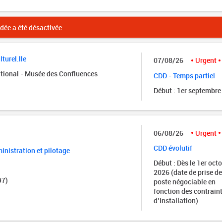
ée a été désactivée
turel.lle
07/08/26
Urgent
tional - Musée des Confluences
CDD - Temps partiel
Début : 1er septembre
06/08/26
Urgent
CDD évolutif
nistration et pilotage
Début : Dès le 1er oct
2026 (date de prise de
97)
poste négociable en
fonction des contrain
d’installation)