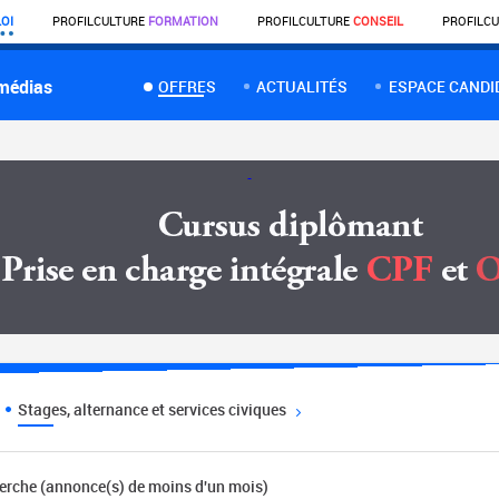
OI
PROFIL
CULTURE
FORMATION
PROFIL
CULTURE
CONSEIL
PROFIL
CU
 médias
OFFRES
ACTUALITÉS
ESPACE CANDI
Stages, alternance et services civiques
herche (annonce(s) de moins d'un mois)