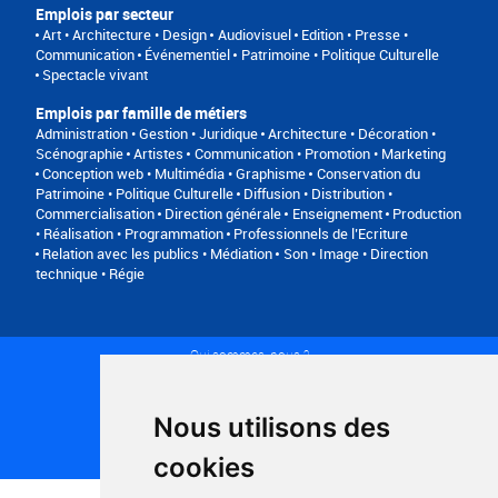
Emplois par secteur
Art • Architecture • Design
Audiovisuel
Edition • Presse •
Communication
Événementiel
Patrimoine • Politique Culturelle
Spectacle vivant
Emplois par famille de métiers
Administration • Gestion • Juridique
Architecture • Décoration •
Scénographie
Artistes
Communication • Promotion • Marketing
Conception web • Multimédia • Graphisme
Conservation du
Patrimoine • Politique Culturelle
Diffusion • Distribution •
Commercialisation
Direction générale
Enseignement
Production
• Réalisation • Programmation
Professionnels de l’Ecriture
Relation avec les publics • Médiation
Son • Image • Direction
technique • Régie
Qui sommes-nous ?
Conditions générales d'utilisation
Politique de confidentialité
Partenaires
Nous utilisons des
Plan du site
FAQ recruteurs
cookies
FAQ