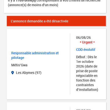
Il y a
1109 offre(s)
correspondant à vos critères de recherche
(annonce(s) de moins d'un mois)
L'annonce demandée a été désactivée
06/08/26
Urgent
CDD évolutif
Responsable administration et
Début : Dès le
pilotage
1er octobre
Métis’Gwa
2026 (date de
prise de poste
Les Abymes (97)
négociable en
fonction des
contraintes
d’installation)