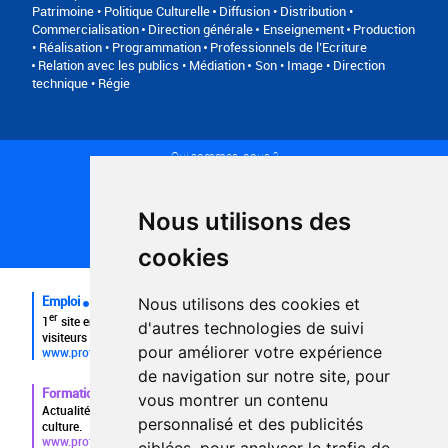
Patrimoine • Politique Culturelle
Diffusion • Distribution •
Commercialisation
Direction générale
Enseignement
Production
• Réalisation • Programmation
Professionnels de l’Ecriture
Relation avec les publics • Médiation
Son • Image • Direction
technique • Régie
Qui sommes-nous ?
Conditions générales d'utilisation
Politique de confidentialité
Partenaires
Nous utilisons des
Plan du site
FAQ recruteurs
cookies
FAQ
Emploi
Nous utilisons des cookies et
er
1
site emploi du secteur culturel 784.000 visites et 230.000
d'autres technologies de suivi
visiteurs uniques par mois.
pour améliorer votre expérience
www.profilculture.com
de navigation sur notre site, pour
Formation
vous montrer un contenu
Actualités, guide et annuaire des formations aux métiers de la
personnalisé et des publicités
culture.
www.profilculture-formation.com