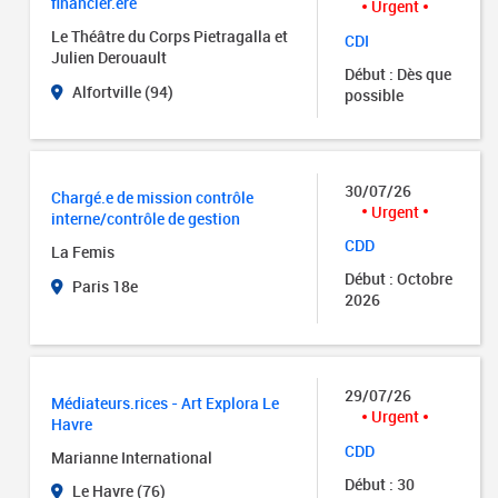
financier.ère
Urgent
Le Théâtre du Corps Pietragalla et
CDI
Julien Derouault
Début : Dès que
Alfortville (94)
possible
30/07/26
Chargé.e de mission contrôle
Urgent
interne/contrôle de gestion
CDD
La Femis
Début : Octobre
Paris 18e
2026
29/07/26
Médiateurs.rices - Art Explora Le
Urgent
Havre
CDD
Marianne International
Début : 30
Le Havre (76)