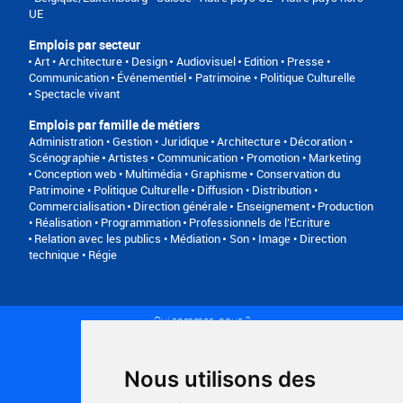
UE
Emplois par secteur
Art • Architecture • Design
Audiovisuel
Edition • Presse •
Communication
Événementiel
Patrimoine • Politique Culturelle
Spectacle vivant
Emplois par famille de métiers
Administration • Gestion • Juridique
Architecture • Décoration •
Scénographie
Artistes
Communication • Promotion • Marketing
Conception web • Multimédia • Graphisme
Conservation du
Patrimoine • Politique Culturelle
Diffusion • Distribution •
Commercialisation
Direction générale
Enseignement
Production
• Réalisation • Programmation
Professionnels de l’Ecriture
Relation avec les publics • Médiation
Son • Image • Direction
technique • Régie
Qui sommes-nous ?
Conditions générales d'utilisation
Politique de confidentialité
Partenaires
Nous utilisons des
Plan du site
FAQ recruteurs