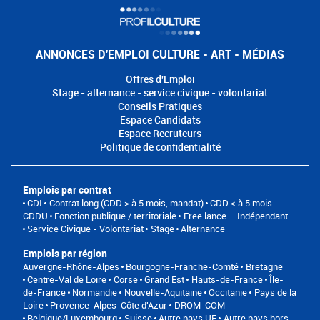
ANNONCES D'EMPLOI CULTURE - ART - MÉDIAS
Offres d'Emploi
Stage - alternance - service civique - volontariat
Conseils Pratiques
Espace Candidats
Espace Recruteurs
Politique de confidentialité
Emplois par contrat
CDI
Contrat long (CDD > à 5 mois, mandat)
CDD < à 5 mois -
CDDU
Fonction publique / territoriale
Free lance – Indépendant
Service Civique - Volontariat
Stage
Alternance
Emplois par région
Auvergne-Rhône-Alpes
Bourgogne-Franche-Comté
Bretagne
Centre-Val de Loire
Corse
Grand Est
Hauts-de-France
Île-
de-France
Normandie
Nouvelle-Aquitaine
Occitanie
Pays de la
Loire
Provence-Alpes-Côte d'Azur
DROM-COM
Belgique/Luxembourg
Suisse
Autre pays UE
Autre pays hors