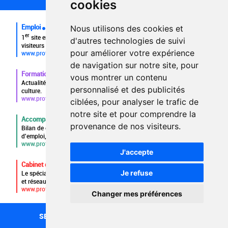
cookies
FAQ
Emploi
Nous utilisons des cookies et
er
1
site emploi du secteur culturel 784.000 visites et 230.000
d'autres technologies de suivi
visiteurs uniques par mois.
pour améliorer votre expérience
www.profilculture.com
de navigation sur notre site, pour
Formation
vous montrer un contenu
Actualités, guide et annuaire des formations aux métiers de la
personnalisé et des publicités
culture.
www.profilculture-formation.com
ciblées, pour analyser le trafic de
notre site et pour comprendre la
Accompagnement professionnel
provenance de nos visiteurs.
Bilan de compétences, coaching, techniques de recherche
d'emploi, entretien conseil.
www.profilculture-competences.com
J'accepte
Cabinet de recrutement
Je refuse
Le spécialiste du secteur culturel, une cvthèque de 86.000 CV
et réseau unique de professionnels.
www.profilculture-conseil.com/cabinet-recrutement
Changer mes préférences
SECTEURS
RECHERCHE