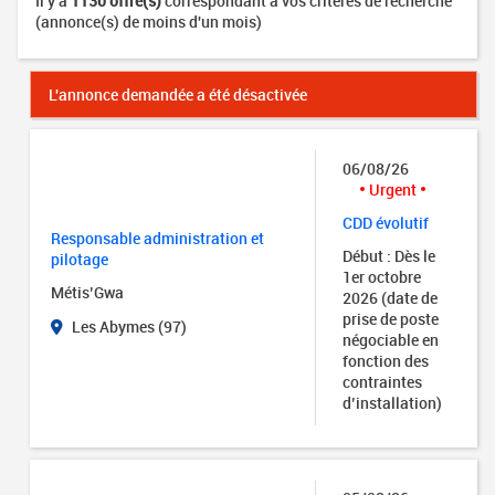
Il y a
1130 offre(s)
correspondant à vos critères de recherche
(annonce(s) de moins d'un mois)
L'annonce demandée a été désactivée
06/08/26
Urgent
CDD évolutif
Responsable administration et
Début : Dès le
pilotage
1er octobre
Métis’Gwa
2026 (date de
prise de poste
Les Abymes (97)
négociable en
fonction des
contraintes
d’installation)