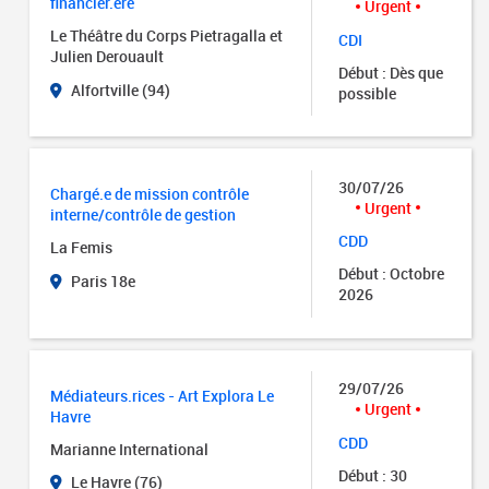
financier.ère
Urgent
Le Théâtre du Corps Pietragalla et
CDI
Julien Derouault
Début : Dès que
Alfortville (94)
possible
30/07/26
Chargé.e de mission contrôle
Urgent
interne/contrôle de gestion
CDD
La Femis
Début : Octobre
Paris 18e
2026
29/07/26
Médiateurs.rices - Art Explora Le
Urgent
Havre
CDD
Marianne International
Début : 30
Le Havre (76)