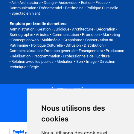
Art • Architecture • Design
Audiovisuel
Edition • Presse •
Communication
Événementiel
Patrimoine • Politique Culturelle
Spectacle vivant
Emplois par famille de métiers
Administration • Gestion • Juridique
Architecture • Décoration •
Scénographie
Artistes
Communication • Promotion • Marketing
Conception web • Multimédia • Graphisme
Conservation du
Patrimoine • Politique Culturelle
Diffusion • Distribution •
Commercialisation
Direction générale
Enseignement
Production
• Réalisation • Programmation
Professionnels de l’Ecriture
Relation avec les publics • Médiation
Son • Image • Direction
technique • Régie
Qui sommes-nous ?
Conditions générales d'utilisation
Politique de confidentialité
Partenaires
Nous utilisons des
Plan du site
FAQ recruteurs
cookies
FAQ
Emploi
Nous utilisons des cookies et