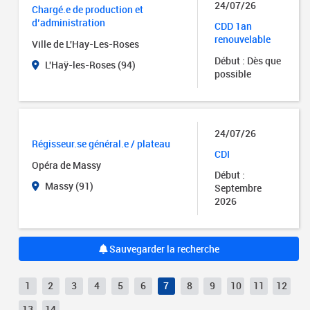
24/07/26
Chargé.e de production et
d’administration
CDD 1an
renouvelable
Ville de L'Hay-Les-Roses
Début : Dès que
L'Haÿ-les-Roses (94)
possible
24/07/26
Régisseur.se général.e / plateau
CDI
Opéra de Massy
Début :
Massy (91)
Septembre
2026
Sauvegarder la recherche
1
2
3
4
5
6
7
8
9
10
11
12
13
14