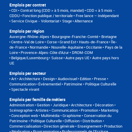
Emplois par contrat
CDI
Contrat long (CDD > à 5 mois, mandat)
CDD < à 5 mois -
CDDU
Fonction publique / territoriale
Free lance – Indépendant
Service Civique - Volontariat
Stage
Alternance
Emplois par région
Auvergne-Rhône-Alpes
Bourgogne-Franche-Comté
Bretagne
Centre-Val de Loire
Corse
Grand Est
Hauts-de-France
Île-
de-France
Normandie
Nouvelle-Aquitaine
Occitanie
Pays de la
Loire
Provence-Alpes-Côte d'Azur
DROM-COM
Belgique/Luxembourg
Suisse
Autre pays UE
Autre pays hors
UE
Emplois par secteur
Art • Architecture • Design
Audiovisuel
Edition • Presse •
Communication
Événementiel
Patrimoine • Politique Culturelle
Spectacle vivant
Emplois par famille de métiers
Administration • Gestion • Juridique
Architecture • Décoration •
Scénographie
Artistes
Communication • Promotion • Marketing
Conception web • Multimédia • Graphisme
Conservation du
Patrimoine • Politique Culturelle
Diffusion • Distribution •
Commercialisation
Direction générale
Enseignement
Production
• Réalisation • Programmation
Professionnels de l’Ecriture