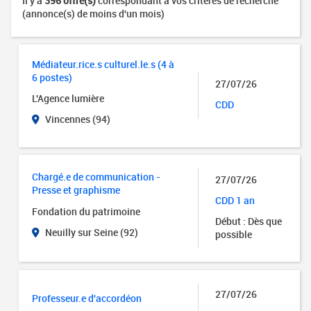
Il y a
396 offre(s)
correspondant à vos critères de recherche
(annonce(s) de moins d'un mois)
Médiateur.rice.s culturel.le.s (4 à
6 postes)
27/07/26
L'Agence lumière
CDD
Vincennes (94)
Chargé.e de communication -
27/07/26
Presse et graphisme
CDD 1 an
Fondation du patrimoine
Début : Dès que
Neuilly sur Seine (92)
possible
27/07/26
Professeur.e d'accordéon