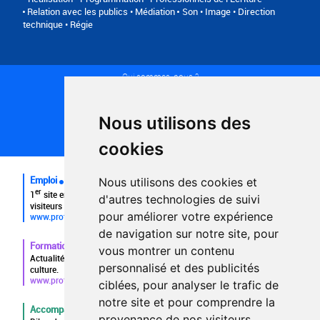
Relation avec les publics • Médiation
Son • Image • Direction
technique • Régie
Qui sommes-nous ?
Conditions générales d'utilisation
Politique de confidentialité
Partenaires
Nous utilisons des
Plan du site
FAQ recruteurs
cookies
FAQ
Emploi
Nous utilisons des cookies et
er
1
site emploi du secteur culturel 784.000 visites et 230.000
d'autres technologies de suivi
visiteurs uniques par mois.
pour améliorer votre expérience
www.profilculture.com
de navigation sur notre site, pour
Formation
vous montrer un contenu
Actualités, guide et annuaire des formations aux métiers de la
personnalisé et des publicités
culture.
www.profilculture-formation.com
ciblées, pour analyser le trafic de
notre site et pour comprendre la
Accompagnement professionnel
provenance de nos visiteurs.