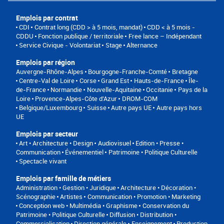
Emplois par contrat
CDI
Contrat long (CDD > à 5 mois, mandat)
CDD < à 5 mois -
CDDU
Fonction publique / territoriale
Free lance – Indépendant
Service Civique - Volontariat
Stage
Alternance
Emplois par région
Auvergne-Rhône-Alpes
Bourgogne-Franche-Comté
Bretagne
Centre-Val de Loire
Corse
Grand Est
Hauts-de-France
Île-
de-France
Normandie
Nouvelle-Aquitaine
Occitanie
Pays de la
Loire
Provence-Alpes-Côte d'Azur
DROM-COM
Belgique/Luxembourg
Suisse
Autre pays UE
Autre pays hors
UE
Emplois par secteur
Art • Architecture • Design
Audiovisuel
Edition • Presse •
Communication
Événementiel
Patrimoine • Politique Culturelle
Spectacle vivant
Emplois par famille de métiers
Administration • Gestion • Juridique
Architecture • Décoration •
Scénographie
Artistes
Communication • Promotion • Marketing
Conception web • Multimédia • Graphisme
Conservation du
Patrimoine • Politique Culturelle
Diffusion • Distribution •
Commercialisation
Direction générale
Enseignement
Production