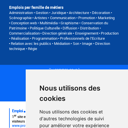
Emplois par famille de métiers
Administration • Gestion • Juridique
Architecture • Décoration •
Scénographie
Artistes
Communication • Promotion • Marketing
Conception web • Multimédia • Graphisme
Conservation du
Patrimoine • Politique Culturelle
Diffusion • Distribution •
Commercialisation
Direction générale
Enseignement
Production
• Réalisation • Programmation
Professionnels de l’Ecriture
Relation avec les publics • Médiation
Son • Image • Direction
technique • Régie
Qui sommes-nous ?
Conditions générales d'utilisation
Politique de confidentialité
Partenaires
Nous utilisons des
Plan du site
FAQ recruteurs
cookies
FAQ
Emploi
Nous utilisons des cookies et
er
1
site emploi du secteur culturel 784.000 visites et 230.000
d'autres technologies de suivi
visiteurs uniques par mois.
pour améliorer votre expérience
www.profilculture.com