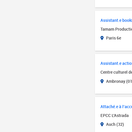
Assistant.e book
Tamam Producti
Paris 6e
Assistant.e actio
Centre culturel 
Ambronay (01
Attaché.e à l’accu
EPCC L'Astrada
Auch (32)