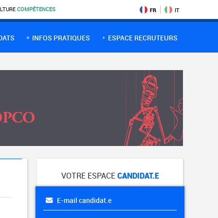
LTURE
COMPÉTENCES
FR
IT
DATS
INFOS PRATIQUES
ESPACE RECRUTEURS
VOTRE ESPACE
CANDIDAT.E
E-mail candidat.e