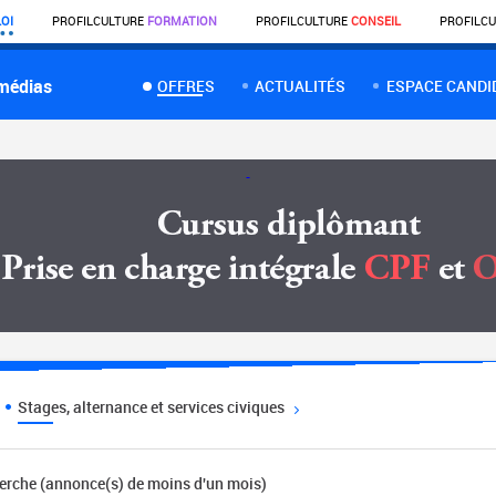
OI
PROFIL
CULTURE
FORMATION
PROFIL
CULTURE
CONSEIL
PROFIL
CU
 médias
OFFRES
ACTUALITÉS
ESPACE CANDI
Stages, alternance et services civiques
herche (annonce(s) de moins d'un mois)