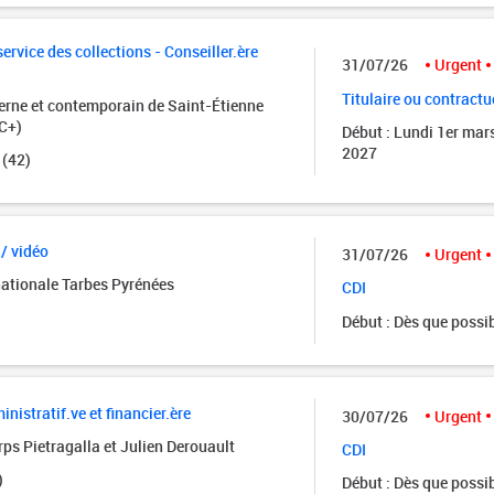
rvice des collections - Conseiller.ère
31/07/26
Urgent
Titulaire ou contractu
rne et contemporain de Saint-Étienne
C+)
Début : Lundi 1er mar
2027
 (42)
 / vidéo
31/07/26
Urgent
nationale Tarbes Pyrénées
CDI
Début : Dès que possi
istratif.ve et financier.ère
30/07/26
Urgent
ps Pietragalla et Julien Derouault
CDI
)
Début : Dès que possi