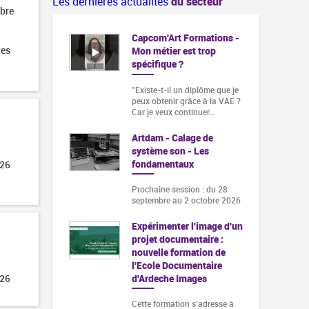
Les dernières actualités
du secteur
obre
Capcom'Art Formations -
tes
Mon métier est trop
spécifique ?
"Existe-t-il un diplôme que je
peux obtenir grâce à la VAE ?
Car je veux continuer…
Artdam - Calage de
système son - Les
fondamentaux
026
Prochaine session : du 28
septembre au 2 octobre 2026
Expérimenter l'image d'un
projet documentaire :
nouvelle formation de
l'Ecole Documentaire
d'Ardeche Images
026
Cette formation s‘adresse à