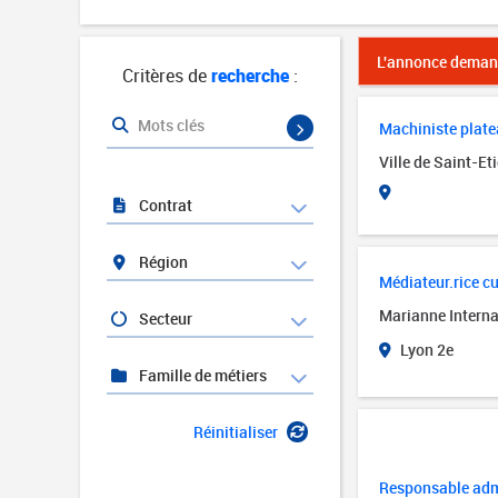
L'annonce demand
Critères de
recherche
:
Mots clés
Machiniste platea
Ville de Saint-Et
Contrat
Région
Médiateur.rice cul
Marianne Interna
Secteur
Lyon 2e
Famille de métiers
Réinitialiser
Responsable admi