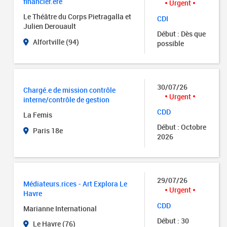
financier.ère
Urgent
Le Théâtre du Corps Pietragalla et
CDI
Julien Derouault
Début : Dès que
Alfortville (94)
possible
30/07/26
Chargé.e de mission contrôle
Urgent
interne/contrôle de gestion
CDD
La Femis
Début : Octobre
Paris 18e
2026
29/07/26
Médiateurs.rices - Art Explora Le
Urgent
Havre
CDD
Marianne International
Début : 30
Le Havre (76)