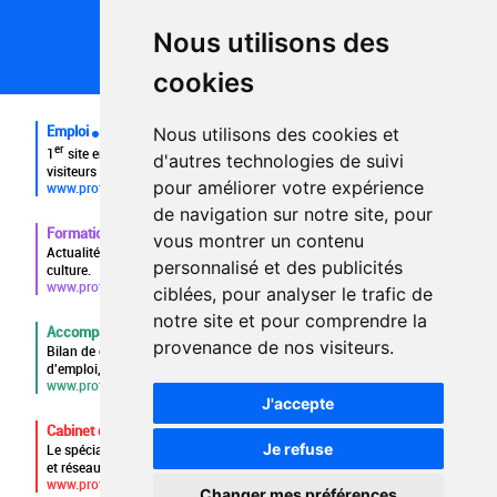
Politique de confidentialité
Partenaires
Nous utilisons des
Plan du site
FAQ recruteurs
cookies
FAQ
Emploi
Nous utilisons des cookies et
er
1
site emploi du secteur culturel 784.000 visites et 230.000
d'autres technologies de suivi
visiteurs uniques par mois.
pour améliorer votre expérience
www.profilculture.com
de navigation sur notre site, pour
Formation
vous montrer un contenu
Actualités, guide et annuaire des formations aux métiers de la
personnalisé et des publicités
culture.
www.profilculture-formation.com
ciblées, pour analyser le trafic de
notre site et pour comprendre la
Accompagnement professionnel
provenance de nos visiteurs.
Bilan de compétences, coaching, techniques de recherche
d'emploi, entretien conseil.
www.profilculture-competences.com
J'accepte
Cabinet de recrutement
Je refuse
Le spécialiste du secteur culturel, une cvthèque de 86.000 CV
et réseau unique de professionnels.
www.profilculture-conseil.com/cabinet-recrutement
Changer mes préférences