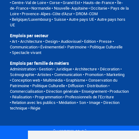
Centre-Val de Loire
Corse
Grand Est
Hauts-de-France
Île-
de-France
Normandie
Nouvelle-Aquitaine
Occitanie
Pays de la
Loire
Provence-Alpes-Côte d'Azur
DROM-COM
Belgique/Luxembourg
Suisse
Autre pays UE
Autre pays hors
UE
Emplois par secteur
Art • Architecture • Design
Audiovisuel
Edition • Presse •
Communication
Événementiel
Patrimoine • Politique Culturelle
Spectacle vivant
Emplois par famille de métiers
Administration • Gestion • Juridique
Architecture • Décoration •
Scénographie
Artistes
Communication • Promotion • Marketing
Conception web • Multimédia • Graphisme
Conservation du
Patrimoine • Politique Culturelle
Diffusion • Distribution •
Commercialisation
Direction générale
Enseignement
Production
• Réalisation • Programmation
Professionnels de l’Ecriture
Relation avec les publics • Médiation
Son • Image • Direction
technique • Régie
Qui sommes-nous ?
Conditions générales d'utilisation