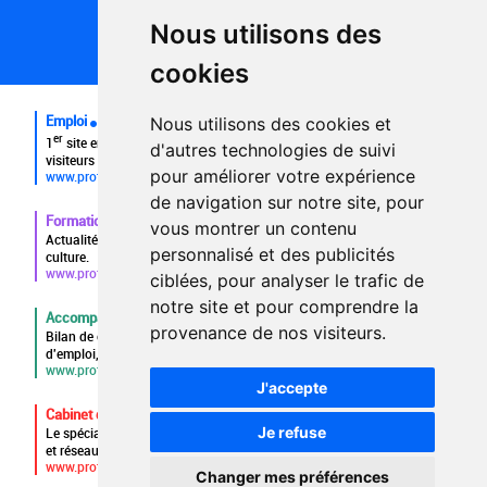
Partenaires
Nous utilisons des
Plan du site
FAQ recruteurs
cookies
FAQ
Emploi
Nous utilisons des cookies et
er
1
site emploi du secteur culturel 784.000 visites et 230.000
d'autres technologies de suivi
visiteurs uniques par mois.
pour améliorer votre expérience
www.profilculture.com
de navigation sur notre site, pour
Formation
vous montrer un contenu
Actualités, guide et annuaire des formations aux métiers de la
personnalisé et des publicités
culture.
www.profilculture-formation.com
ciblées, pour analyser le trafic de
notre site et pour comprendre la
Accompagnement professionnel
provenance de nos visiteurs.
Bilan de compétences, coaching, techniques de recherche
d'emploi, entretien conseil.
www.profilculture-competences.com
J'accepte
Cabinet de recrutement
Je refuse
Le spécialiste du secteur culturel, une cvthèque de 86.000 CV
et réseau unique de professionnels.
www.profilculture-conseil.com/cabinet-recrutement
Changer mes préférences