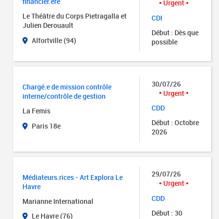
financier.ère
Urgent
Le Théâtre du Corps Pietragalla et
CDI
Julien Derouault
Début : Dès que
Alfortville (94)
possible
30/07/26
Chargé.e de mission contrôle
Urgent
interne/contrôle de gestion
CDD
La Femis
Début : Octobre
Paris 18e
2026
29/07/26
Médiateurs.rices - Art Explora Le
Urgent
Havre
CDD
Marianne International
Début : 30
Le Havre (76)