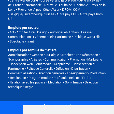
Centre-Val de Loire
Corse
Grand Est
Hauts-de-France
Île-
de-France
Normandie
Nouvelle-Aquitaine
Occitanie
Pays de la
Loire
Provence-Alpes-Côte d'Azur
DROM-COM
Belgique/Luxembourg
Suisse
Autre pays UE
Autre pays hors
UE
Emplois par secteur
Art • Architecture • Design
Audiovisuel
Edition • Presse •
Communication
Événementiel
Patrimoine • Politique Culturelle
Spectacle vivant
Emplois par famille de métiers
Administration • Gestion • Juridique
Architecture • Décoration •
Scénographie
Artistes
Communication • Promotion • Marketing
Conception web • Multimédia • Graphisme
Conservation du
Patrimoine • Politique Culturelle
Diffusion • Distribution •
Commercialisation
Direction générale
Enseignement
Production
• Réalisation • Programmation
Professionnels de l’Ecriture
Relation avec les publics • Médiation
Son • Image • Direction
technique • Régie
Qui sommes-nous ?
Conditions générales d'utilisation
Politique de confidentialité