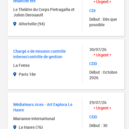
financier.ère
Urgent
Le Théâtre du Corps Pietragalla et
CDI
Julien Derouault
Début : Dès que
Alfortville (94)
possible
30/07/26
Chargé.e de mission contrôle
Urgent
interne/contrôle de gestion
CDD
La Femis
Début : Octobre
Paris 18e
2026
29/07/26
Médiateurs.rices - Art Explora Le
Urgent
Havre
CDD
Marianne International
Début : 30
Le Havre (76)