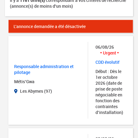
Il y a
1161 offre(s)
correspondant à vos critères de recherche
(annonce(s) de moins d'un mois)
L'annonce demandée a été désactivée
06/08/26
Urgent
CDD évolutif
Responsable administration et
Début : Dès le
pilotage
1er octobre
Métis’Gwa
2026 (date de
prise de poste
Les Abymes (97)
négociable en
fonction des
contraintes
d’installation)