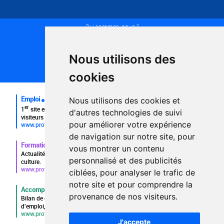
Qui sommes-nous ?
Conditions générales d'utilisation
Politique de confidentialité
Partenaires
Nous utilisons des
Plan du site
FAQ recruteurs
cookies
FAQ
Emploi
Nous utilisons des cookies et
er
1
site emploi du secteur culturel 784.000 visites et 230.000
d'autres technologies de suivi
visiteurs uniques par mois.
pour améliorer votre expérience
www.profilculture.com
de navigation sur notre site, pour
Formation
vous montrer un contenu
Actualités, guide et annuaire des formations aux métiers de la
personnalisé et des publicités
culture.
www.profilculture-formation.com
ciblées, pour analyser le trafic de
notre site et pour comprendre la
Accompagnement professionnel
provenance de nos visiteurs.
Bilan de compétences, coaching, techniques de recherche
d'emploi, entretien conseil.
www.profilculture-competences.com
J'accepte